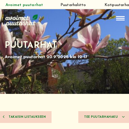
Avoimet puutarhat
Puutarhaliitto
Kotipuutarha
Siirry
suoraan
sisältöön
PUUTARHAT
Avoimet puutarhat 20.9.2026 klo 12-17
TAKAISIN LISTAUKSEEN
TEE PUUTARHAHAKU