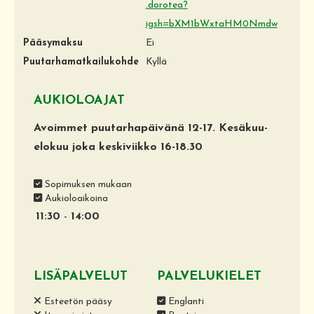
.dorotea?
igsh=bXM1bWxtaHM0Nmdw
Pääsymaksu
Ei
Puutarhamatkailukohde
Kyllä
AUKIOLOAJAT
Avoimmet puutarhapäivänä 12-17. Kesäkuu-
elokuu joka keskiviikko 16-18.30
Sopimuksen mukaan
Aukioloaikoina
11:30
-
14:00
LISÄPALVELUT
PALVELUKIELET
Esteetön pääsy
Englanti