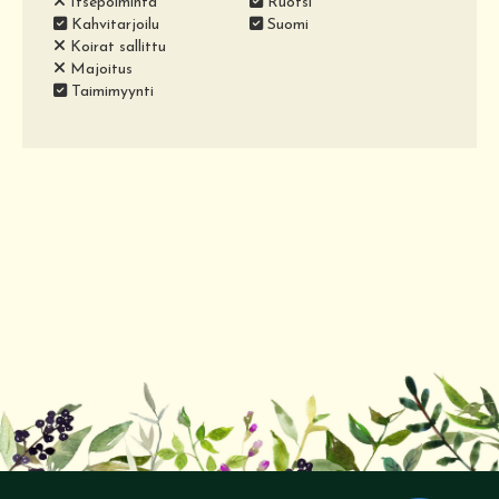
Itsepoiminta
Ruotsi
Kahvitarjoilu
Suomi
Koirat sallittu
Majoitus
Taimimyynti