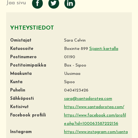
Jaa sivu
YHTEYSTIEDOT
Omistajat
Sara Celvin
Katuosoite
Boxintie 899
Sijainti kartalla
Postinumero
01190
Postitoimipaikka
Box - Sipoo
Maakunta
Uusimaa
Kunta
Sipoo
Puhelin
0404123426
Sähköposti
sara@santadorotea.com
Kotisivut
https://www.santadorotea.com/
Facebook profiili
https://www.facebook.com/profil
e.php?id=100063587222156
Instagram
https://www.instagram.com/santa