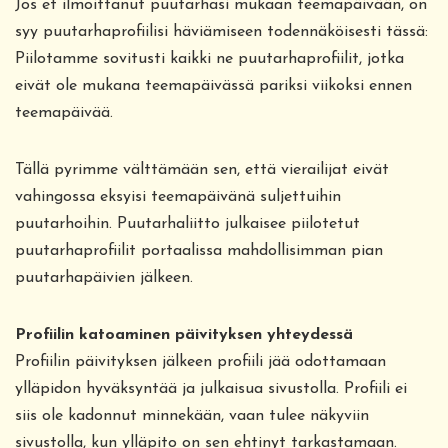
Jos et ilmoittanut puutarhasi mukaan teemapäivään, on
syy puutarhaprofiilisi häviämiseen todennäköisesti tässä:
Piilotamme sovitusti kaikki ne puutarhaprofiilit, jotka
eivät ole mukana teemapäivässä pariksi viikoksi ennen
teemapäivää.
Tällä pyrimme välttämään sen, että vierailijat eivät
vahingossa eksyisi teemapäivänä suljettuihin
puutarhoihin. Puutarhaliitto julkaisee piilotetut
puutarhaprofiilit portaalissa mahdollisimman pian
puutarhapäivien jälkeen.
Profiilin katoaminen päivityksen yhteydessä
Profiilin päivityksen jälkeen profiili jää odottamaan
ylläpidon hyväksyntää ja julkaisua sivustolla. Profiili ei
siis ole kadonnut minnekään, vaan tulee näkyviin
sivustolla, kun ylläpito on sen ehtinyt tarkastamaan.