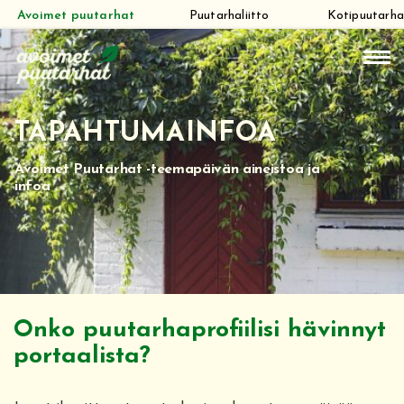
Avoimet puutarhat
Puutarhaliitto
Kotipuutarha
Siirry
suoraan
sisältöön
TAPAHTUMAINFOA
Avoimet Puutarhat -teemapäivän aineistoa ja
infoa
Onko puutarhaprofiilisi hävinnyt
portaalista?