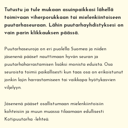
Tutustu ja tule mukaan asuinpaikkasi lähellä
toimivaan viherporukkaan tai mielenkiintoiseen
puutarhaseuraan. Lähin puutarhayhdistyksesi on
vain parin klikkauksen päässä.
Puutarhaseuroja on eri puolella Suomea ja niiden
jäsenenä pääset nauttimaan hyvän seuran ja
puutarhaharrastamisen lisäksi monista eduista. Osa
seuroista toimii paikallisesti kun taas osa on erikoistunut
jonkin lajin harrastamiseen tai vaikkapa hyötykasvien
viljelyyn.
Jäsenenä pääset osallistumaan mielenkiintoisiin
kohteisiin ja muun muassa tilaamaan edullisesti
Kotipuutarha -lehteä.