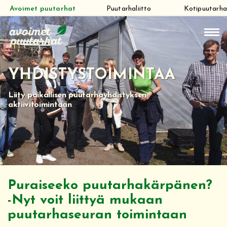
Avoimet puutarhat
Puutarhaliitto
Kotipuutarha
Siirry
suoraan
sisältöön
YHDISTYSTOIMINTAA
Liity paikallisen puutarhayhdistyksen
aktiivitoimintaan
Puraiseeko puutarhakärpänen?
-Nyt voit liittyä mukaan
puutarhaseuran toimintaan