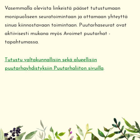
Vasemmalla olevista linkeistä pääset tutustumaan
monipuoliseen seuratoimintaan ja ottamaan yhteyttä
sinua kiinnostavaan toimintaan. Puutarhaseurat ovat
aktiivisesti mukana myös Avoimet puutarhat -
tapahtumassa.
Tutustu valtakunnallisiin sekä alueellisiin
puutarhayhdistyksiin Puutarhaliiton sivuilla
.