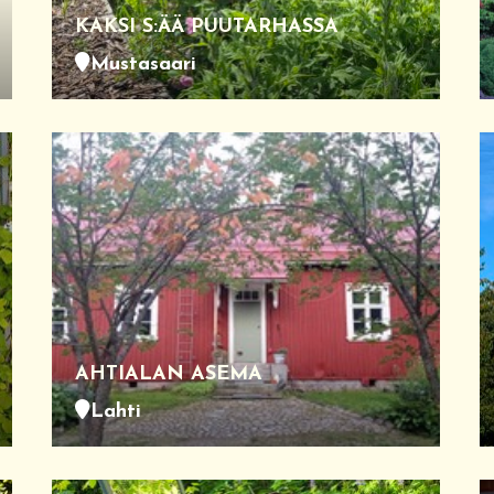
KAKSI S:ÄÄ PUUTARHASSA
Mustasaari
AHTIALAN ASEMA
Lahti