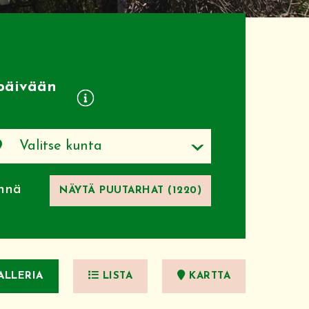
apäivään
nnä
NÄYTÄ PUUTARHAT (1220)
LLERIA
LISTA
KARTTA