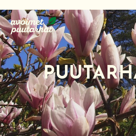
Siirry
suoraan
sisältöön
PUUTARH