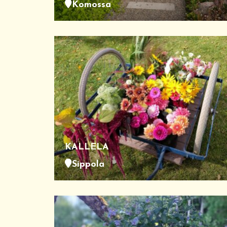
Komossa
KALLELA
Sippola