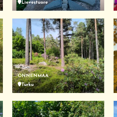
Lievestuore
ONNENMAA
Turku