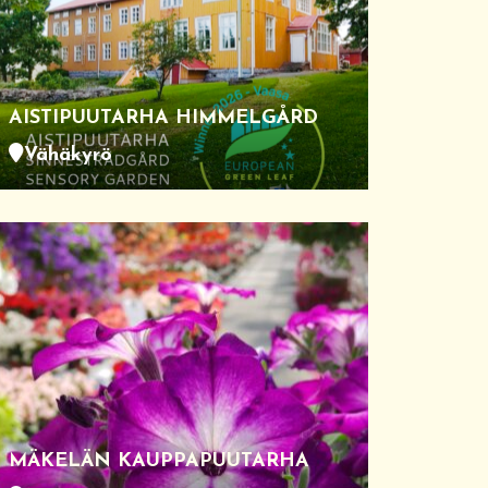
AISTIPUUTARHA HIMMELGÅRD
Vähäkyrö
MÄKELÄN KAUPPAPUUTARHA