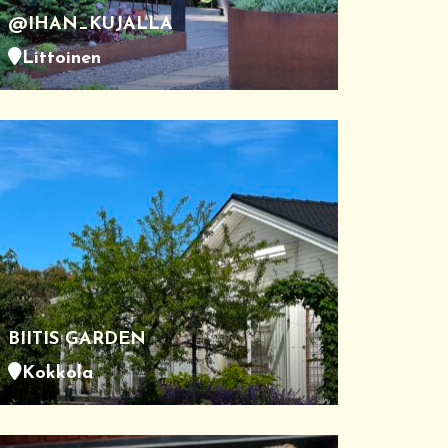
@IHAN_KUJALLA
Littoinen
BIITIS GARDEN
Kokkola