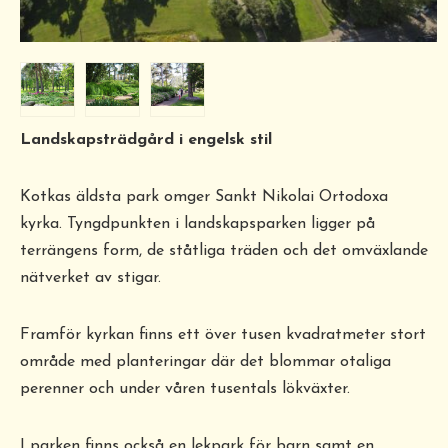
Landskapsträdgård i engelsk stil
Kotkas äldsta park omger Sankt Nikolai Ortodoxa
kyrka. Tyngdpunkten i landskapsparken ligger på
terrängens form, de ståtliga träden och det omväxlande
nätverket av stigar.
Framför kyrkan finns ett över tusen kvadratmeter stort
område med planteringar där det blommar otaliga
perenner och under våren tusentals lökväxter.
I parken finns också en lekpark för barn samt en