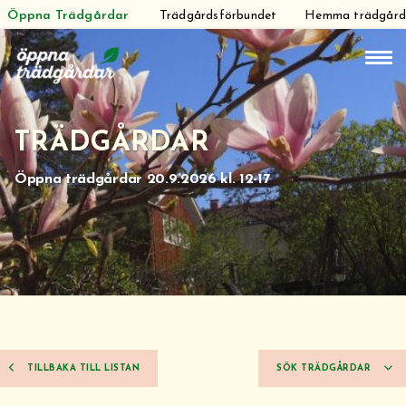
Öppna Trädgårdar
Trädgårdsförbundet
Hemma trädgår
Hoppa
till
innehåll
TRÄDGÅRDAR
Öppna trädgårdar 20.9.2026 kl. 12-17
TILLBAKA TILL LISTAN
SÖK TRÄDGÅRDAR