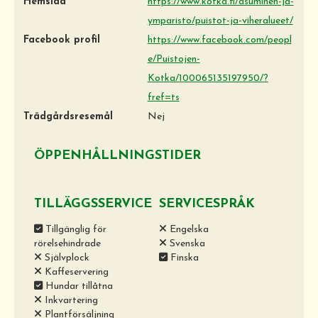
Hemsida
https://www.kotka.fi/asuminen-ja-
ymparisto/puistot-ja-viheralueet/
Facebook profil
https://www.facebook.com/peopl
e/Puistojen-
Kotka/100065135197950/?
fref=ts
Trädgårdsresemål
Nej
ÖPPENHÅLLNINGSTIDER
TILLÄGGSSERVICE
SERVICESPRÅK
Tillgänglig för
Engelska
rörelsehindrade
Svenska
Självplock
Finska
Kaffeservering
Hundar tillåtna
Inkvartering
Plantförsäljning