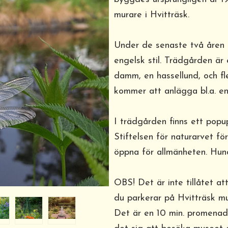
murare i Hvitträsk.
Under de senaste två åren 
engelsk stil. Trädgården är
damm, en hassellund, och fl
kommer att anlägga bl.a. e
I trädgården finns ett popup
Stiftelsen för naturarvet f
öppna för allmänheten. Hun
OBS! Det är inte tillåtet a
du parkerar på Hvitträsk m
Det är en 10 min. promenad f