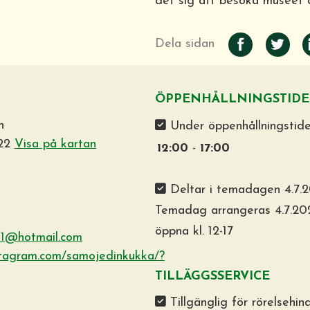
det sig att besöka museet 
Dela sidan
ÖPPENHÅLLNINGSTIDE
n
Under öppenhållningstid
 22
Visa på kartan
12:00
-
17:00
Deltar i temadagen 4.7.
Temadag arrangeras 4.7.20
öppna kl. 12-17
1@hotmail.com
stagram.com/samojedinkukka/?
TILLÄGGSSERVICE
Tillgänglig för rörelsehin