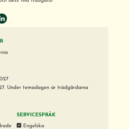
och dess fina trädgård!
R
erna
2027
27. Under temadagen är trädgårdarna
SERVICESPRÅK
drade
Engelska