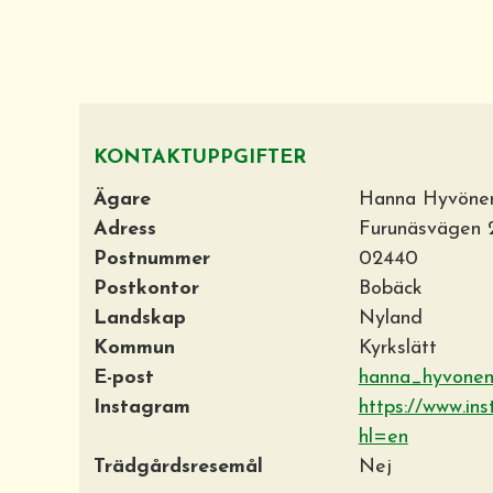
KONTAKTUPPGIFTER
Ägare
Hanna Hyvöne
Adress
Furunäsvägen
Postnummer
02440
Postkontor
Bobäck
Landskap
Nyland
Kommun
Kyrkslätt
E-post
hanna_hyvonen
Instagram
https://www.in
hl=en
Trädgårdsresemål
Nej