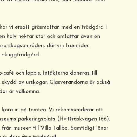
har vi ersatt gräsmattan med en trädgård i
 en halv hektar stor och omfattar även en
era skogsområden, där vi i framtiden
n skuggträdgård.
-café och loppis. Intäkterna doneras till
ör skydd av urskogar. Glasverandorna är också
dar är välkomna.
tt köra in på tomten. Vi rekommenderar att
useums parkeringsplats (Hvitträskvägen 166).
rån museet till Villa Tallbo. Samtidigt lönar