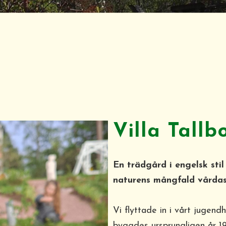
Villa Tallb
En trädgård i engelsk sti
naturens mångfald vårdas
Vi flyttade in i vårt jugend
byggdes ursprungligen år 1