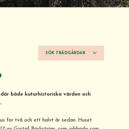
SÖK TRÄDGÅRDAR
o
l där både kuturhistoriska värden och
.
hus för två och ett halvt år sedan. Huset
917 av Gustaf Bäckström, som jobbade som