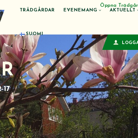
Öppna Trädgår
TRÄDGÅRDAR
EVENEMANG
AKTUELLT
SUOMI
LOGGA
AR
-17