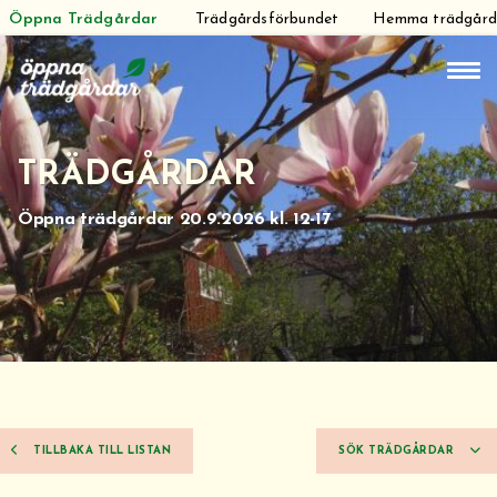
Öppna Trädgårdar
Trädgårdsförbundet
Hemma trädgår
Hoppa
till
innehåll
TRÄDGÅRDAR
Öppna trädgårdar 20.9.2026 kl. 12-17
TILLBAKA TILL LISTAN
SÖK TRÄDGÅRDAR