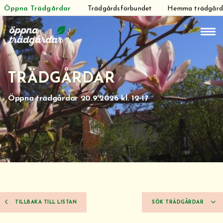
Öppna Trädgårdar
Trädgårdsförbundet
Hemma trädgår
Hoppa
till
innehåll
TRÄDGÅRDAR
Öppna trädgårdar 20.9.2026 kl. 12-17
TILLBAKA TILL LISTAN
SÖK TRÄDGÅRDAR