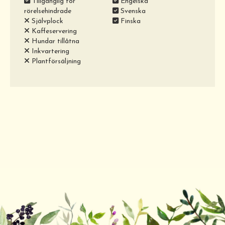
Tillgänglig för
Engelska
rörelsehindrade
Svenska
Självplock
Finska
Kaffeservering
Hundar tillåtna
Inkvartering
Plantförsäljning