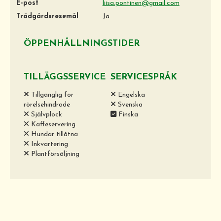
E-post
liisa.pontinen@gmail.com
Trädgårdsresemål
Ja
ÖPPENHÅLLNINGSTIDER
TILLÄGGSSERVICE
SERVICESPRÅK
Tillgänglig för
Engelska
rörelsehindrade
Svenska
Självplock
Finska
Kaffeservering
Hundar tillåtna
Inkvartering
Plantförsäljning