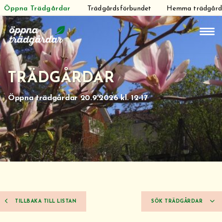
Öppna Trädgårdar
Trädgårdsförbundet
Hemma trädgår
Hoppa
till
innehåll
TRÄDGÅRDAR
Öppna trädgårdar 20.9.2026 kl. 12-17
TILLBAKA TILL LISTAN
SÖK TRÄDGÅRDAR