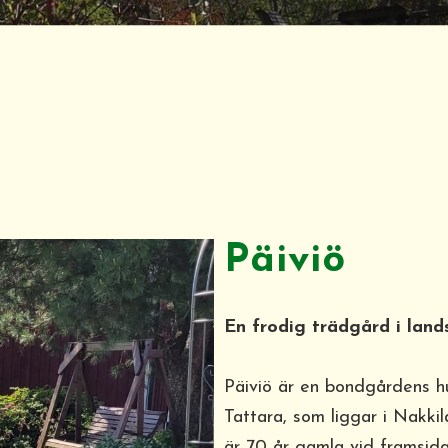
Päiviö
En frodig trädgård i land
Päiviö är en bondgårdens h
Tattara, som liggar i Nakkil
är 70 år gamla vid framsida