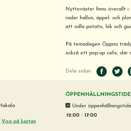
Nyttoväxter finns överallt i
rader hallon, äppel- och pl
att odla potatis, lök och g
På temadagen Öppna trädgå
också ett pop-up cafe, där 
Dela sidan
ÖPPENHÅLLNINGSTIDE
Hakala
Under öppenhållningstid
12:00
-
17:00
1
Visa på kartan