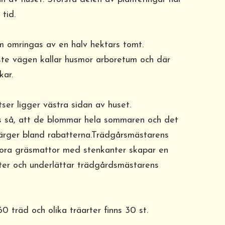
tid.
som omringas av en halv hektars tomt.
te vägen kallar husmor arboretum och där
kar.
ser ligger västra sidan av huset.
ts så, att de blommar hela sommaren och det
 färger bland rabatterna.Trädgårsmästarens
tora gräsmattor med stenkanter skapar en
ter och underlättar trädgårdsmästarens
 träd och olika träarter finns 30 st.