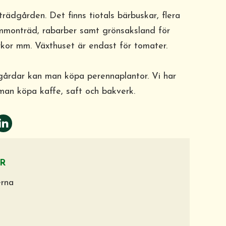
 trädgården. Det finns tiotals bärbuskar, flera
ommonträd, rabarber samt grönsaksland för
urkor mm. Växthuset är endast för tomater.
rdar kan man köpa perennaplantor. Vi har
man köpa kaffe, saft och bakverk.
R
erna