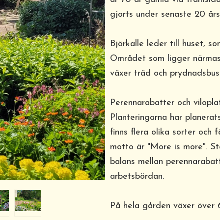
gjorts under senaste 20 års 
Björkalle leder till huset, 
Området som ligger närmas
växer träd och prydnadsbus
Perennarabatter och viloplat
Planteringarna har planera
finns flera olika sorter och
motto är "More is more". S
balans mellan perennarabat
arbetsbördan.
På hela gården växer över 60