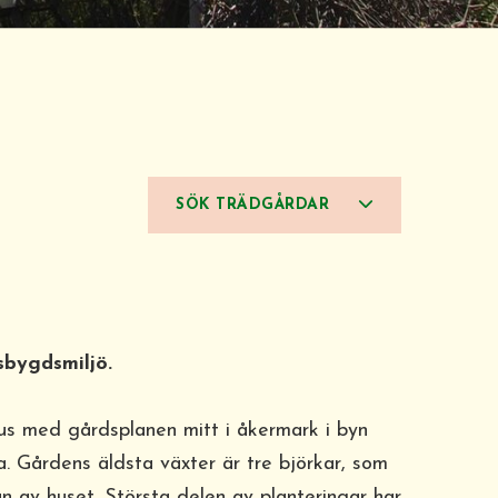
SÖK TRÄDGÅRDAR
sbygdsmiljö.
us med gårdsplanen mitt i åkermark i byn
a. Gårdens äldsta växter är tre björkar, som
n av huset. Största delen av planteringar har