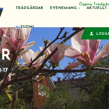
Öppna Trädgår
TRÄDGÅRDAR
EVENEMANG
AKTUELLT
SUOMI
LOGGA
AR
-17