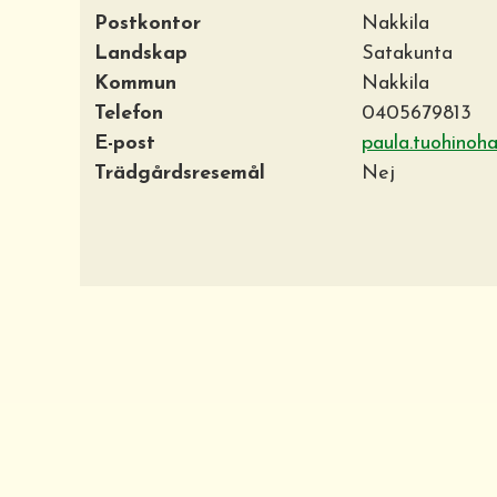
Postkontor
Nakkila
Landskap
Satakunta
Kommun
Nakkila
Telefon
0405679813
E-post
paula.tuohinoh
Trädgårdsresemål
Nej