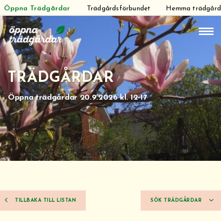
Öppna Trädgårdar
Trädgårdsförbundet
Hemma trädgår
Hoppa
till
innehåll
TRÄDGÅRDAR
Öppna trädgårdar 20.9.2026 kl. 12-17
TILLBAKA TILL LISTAN
SÖK TRÄDGÅRDAR