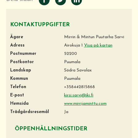
KONTAKTUPPGIFTER
Ägare
Mirrin & Mintun Puutarha Sarvi
Adress
Airokuja 1
Visa på kartan
Postnummer
52200
Postkontor
Puumala
Landskap
Södra Savolax
Kommun
Puumala
Telefon
+358442815868
E-post
kirsi.sarvi@iki.fi
Hemsida
www.mirrijaminttu.com
Trädgårdsresemål
Ja
ÖPPENHÅLLNINGSTIDER