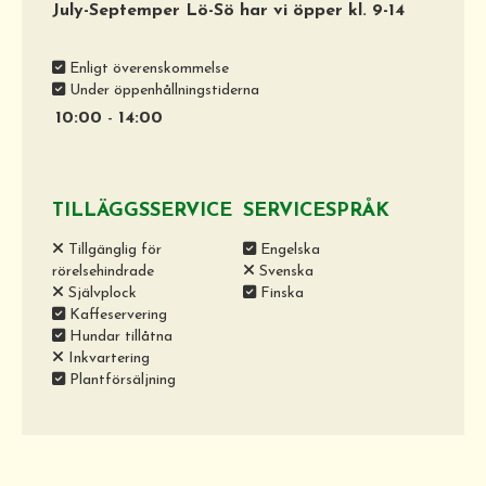
July-Septemper Lö-Sö har vi öpper kl. 9-14
Enligt överenskommelse
Under öppenhållningstiderna
10:00
-
14:00
TILLÄGGSSERVICE
SERVICESPRÅK
Tillgänglig för
Engelska
rörelsehindrade
Svenska
Självplock
Finska
Kaffeservering
Hundar tillåtna
Inkvartering
Plantförsäljning