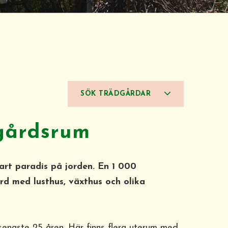
SÖK TRÄDGÅRDAR
gårdsrum
art paradis på jorden. En 1 000
d med lusthus, växthus och olika
enaste 25 åren. Här finns flera uterum med