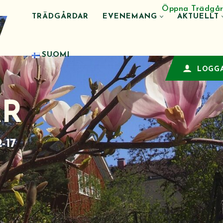
Öppna Trädgår
TRÄDGÅRDAR
EVENEMANG
AKTUELLT
SUOMI
LOGGA
AR
-17