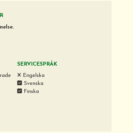
R
melse.
SERVICESPRÅK
drade
Engelska
Svenska
Finska