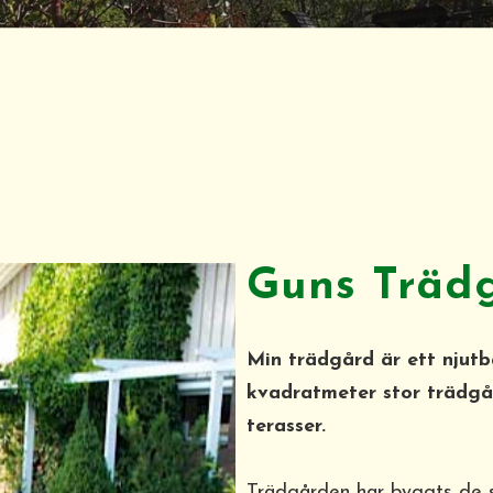
Guns Träd
Min trädgård är ett njutb
kvadratmeter stor trädgår
terasser.
Trädgården har byggts de s