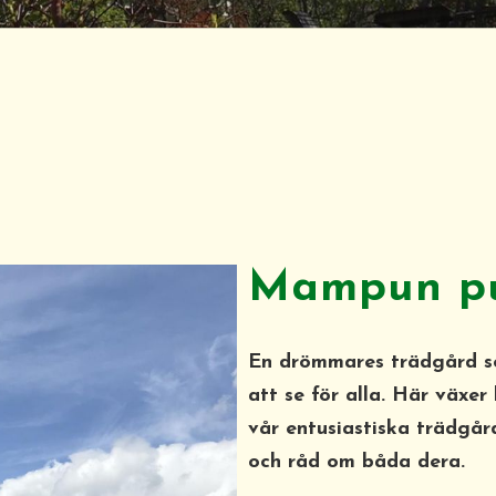
Mampun p
En drömmares trädgård so
att se för alla. Här växe
vår entusiastiska trädgår
och råd om båda dera.