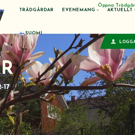
Öppna Trädgår
TRÄDGÅRDAR
EVENEMANG
AKTUELLT
SUOMI
LOGGA
AR
-17