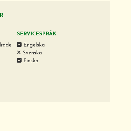
R
SERVICESPRÅK
drade
Engelska
Svenska
Finska