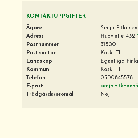
KONTAKTUPPGIFTER
Ägare
Senja Pitkänen
Adress
Huovintie 432
Postnummer
31500
Postkontor
Koski Tl
Landskap
Egentliga Finl
Kommun
Koski Tl
Telefon
0500845578
E-post
senja.pitkane
Trädgårdsresemål
Nej