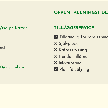
ÖPPENHÅLLNINGSTIDE
TILLÄGGSSERVICE
Visa på kartan
Tillgänglig för rörelsehin
Självplock
and
Kaffeservering
Hundar tillåtna
Inkvartering
n50@gmail.com
Plantförsäljning