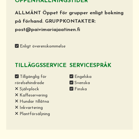
ÖPPENHÅLLNINGSTIDER
ALLMÄNT Öppet för grupper enligt bokning
på förhand. GRUPPKONTAKTER:
post@paivimariajaatinen.fi
Enligt överenskommelse
TILLÄGGSSERVICE
SERVICESPRÅK
Tillgänglig för
Engelska
rörelsehindrade
Svenska
Självplock
Finska
Kaffeservering
Hundar tillåtna
Inkvartering
Plantförsäljning