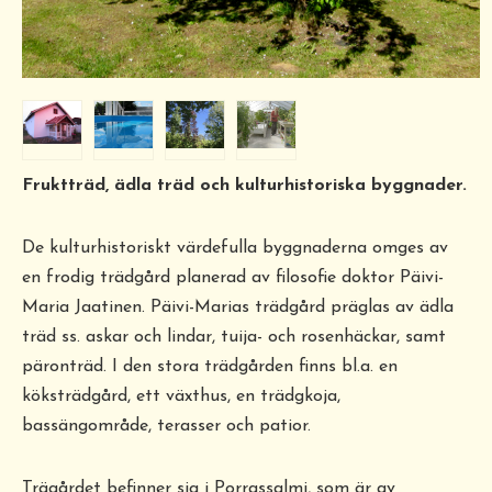
Fruktträd, ädla träd och kulturhistoriska byggnader.
De kulturhistoriskt värdefulla byggnaderna omges av
en frodig trädgård planerad av filosofie doktor Päivi-
Maria Jaatinen. Päivi-Marias trädgård präglas av ädla
träd ss. askar och lindar, tuija- och rosenhäckar, samt
päronträd. I den stora trädgården finns bl.a. en
köksträdgård, ett växthus, en trädgkoja,
bassängområde, terasser och patior.
Trägårdet befinner sig i Porrassalmi, som är av