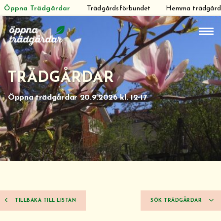
Öppna Trädgårdar
Trädgårdsförbundet
Hemma trädgår
Hoppa
till
innehåll
TRÄDGÅRDAR
Öppna trädgårdar 20.9.2026 kl. 12-17
TILLBAKA TILL LISTAN
SÖK TRÄDGÅRDAR