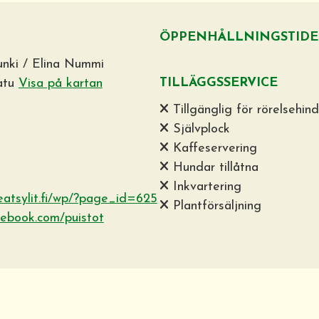
ÖPPENHÅLLNINGSTIDE
unki / Elina Nummi
TILLÄGGSSERVICE
atu
Visa på kartan
Tillgänglig för rörelsehin
Självplock
Kaffeservering
Hundar tillåtna
Inkvartering
reatsylit.fi/wp/?page_id=625
Plantförsäljning
cebook.com/puistot