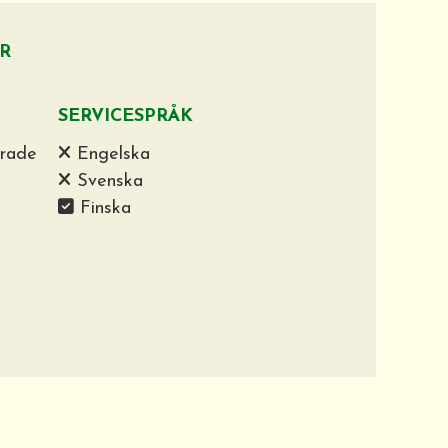
R
SERVICESPRÅK
drade
Engelska
Svenska
Finska