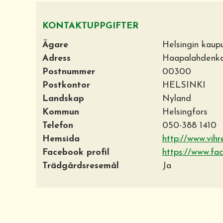
KONTAKTUPPGIFTER
Ägare
Helsingin kaup
Adress
Haapalahdenk
Postnummer
00300
Postkontor
HELSINKI
Landskap
Nyland
Kommun
Helsingfors
Telefon
050-388 1410
Hemsida
http://www.vih
Facebook profil
https://www.fa
Trädgårdsresemål
Ja