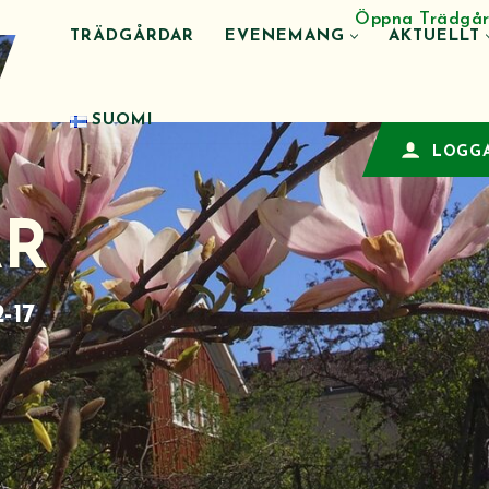
Öppna Trädgår
TRÄDGÅRDAR
EVENEMANG
AKTUELLT
SUOMI
LOGGA
AR
-17