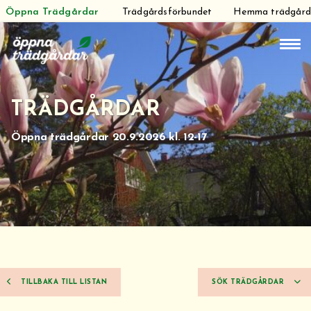
Öppna Trädgårdar
Trädgårdsförbundet
Hemma trädgår
Hoppa
till
innehåll
TRÄDGÅRDAR
Öppna trädgårdar 20.9.2026 kl. 12-17
TILLBAKA TILL LISTAN
SÖK TRÄDGÅRDAR