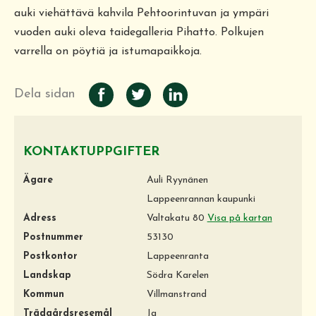
auki viehättävä kahvila Pehtoorintuvan ja ympäri
vuoden auki oleva taidegalleria Pihatto. Polkujen
varrella on pöytiä ja istumapaikkoja.
Dela sidan
KONTAKTUPPGIFTER
Ägare
Auli Ryynänen
Lappeenrannan kaupunki
Adress
Valtakatu 80
Visa på kartan
Postnummer
53130
Postkontor
Lappeenranta
Landskap
Södra Karelen
Kommun
Villmanstrand
Trädgårdsresemål
Ja