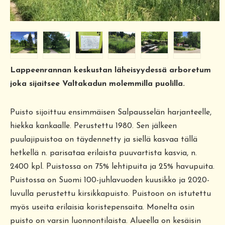
Lappeenrannan keskustan läheisyydessä arboretum
joka sijaitsee Valtakadun molemmilla puolilla.
Puisto sijoittuu ensimmäisen Salpausselän harjanteelle,
hiekka kankaalle. Perustettu 1980. Sen jälkeen
puulajipuistoa on täydennetty ja siellä kasvaa tällä
hetkellä n. parisataa erilaista puuvartista kasvia, n.
2400 kpl. Puistossa on 75% lehtipuita ja 25% havupuita.
Puistossa on Suomi 100-juhlavuoden kuusikko ja 2020-
luvulla perustettu kirsikkapuisto. Puistoon on istutettu
myös useita erilaisia koristepensaita. Monelta osin
puisto on varsin luonnontilaista. Alueella on kesäisin