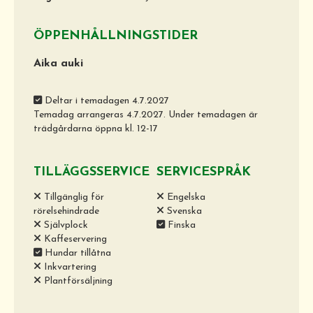
ÖPPENHÅLLNINGSTIDER
Aika auki
Deltar i temadagen 4.7.2027
Temadag arrangeras 4.7.2027. Under temadagen är
trädgårdarna öppna kl. 12-17
TILLÄGGSSERVICE
SERVICESPRÅK
Tillgänglig för
Engelska
rörelsehindrade
Svenska
Självplock
Finska
Kaffeservering
Hundar tillåtna
Inkvartering
Plantförsäljning