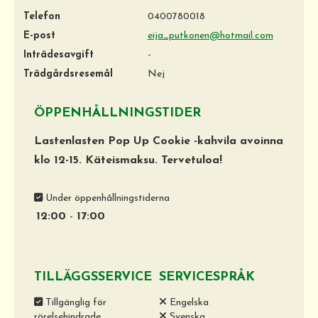
Telefon
0400780018
E-post
eija_putkonen@hotmail.com
Inträdesavgift
-
Trädgårdsresemål
Nej
ÖPPENHÅLLNINGSTIDER
Lastenlasten Pop Up Cookie -kahvila avoinna
klo 12-15. Käteismaksu. Tervetuloa!
Under öppenhållningstiderna
12:00
-
17:00
TILLÄGGSSERVICE
SERVICESPRÅK
Tillgänglig för
Engelska
rörelsehindrade
Svenska