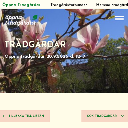
Öppna Trädgårdar
Trädgårdsförbundet
Hemma trädgår
Hoppa
till
innehåll
TRÄDGÅRDAR
Öppna trädgårdar 20.9.2026 kl. 12-17
TILLBAKA TILL LISTAN
SÖK TRÄDGÅRDAR