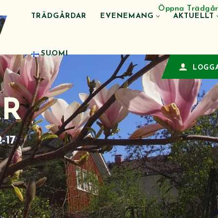
Öppna Trädgår
TRÄDGÅRDAR
EVENEMANG
AKTUELLT
SUOMI
LOGGA
AR
-17