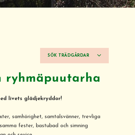
SÖK TRÄDGÅRDAR
n ryhmäpuutarha
d livets glädjekryddor!
ter, samhörighet, samtalsvänner, trevliga
nsamma fester, bastubad och simning
an och sevice.