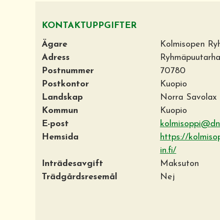
KONTAKTUPPGIFTER
Ägare
Kolmisopen Ry
Adress
Ryhmäpuutarha
Postnummer
70780
Postkontor
Kuopio
Landskap
Norra Savolax
Kommun
Kuopio
E-post
kolmisoppi@dna
Hemsida
https://kolmis
in.fi/
Inträdesavgift
Maksuton
Trädgårdsresemål
Nej