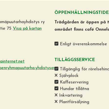
ÖPPENHÅLLNINGSTIDE
hmäpuutarhayhdistys ry
Trädgården är öppen på t
tie 75
Visa på kartan
området finns café Onnela
Enligt överenskommelse
TILLÄGGSSERVICE
internet.net
openryhmapuutarha.yhdistysava
Tillgänglig för rörelsehin
Självplock
Kaffeservering
Hundar tillåtna
Inkvartering
Plantförsäljning