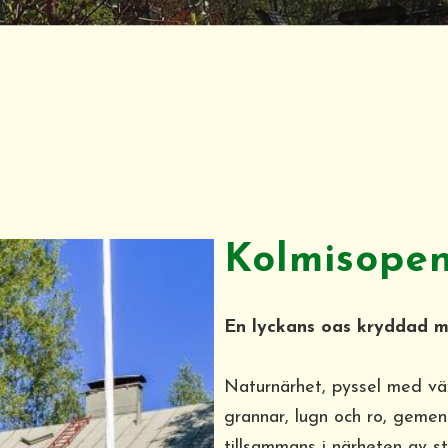
Kolmisope
En lyckans oas kryddad me
Naturnärhet, pyssel med väx
grannar, lugn och ro, geme
tillsammans i närheten av st