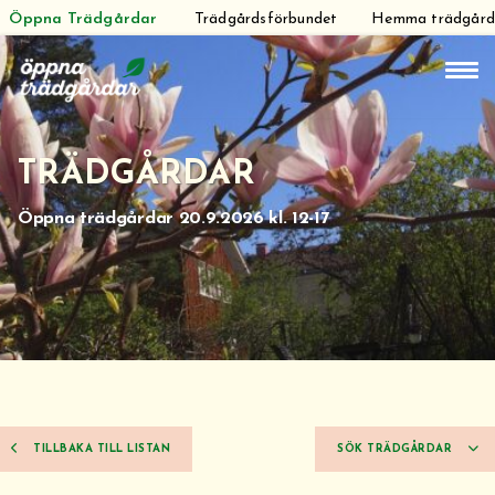
Öppna Trädgårdar
Trädgårdsförbundet
Hemma trädgår
Hoppa
till
innehåll
TRÄDGÅRDAR
Öppna trädgårdar 20.9.2026 kl. 12-17
TILLBAKA TILL LISTAN
SÖK TRÄDGÅRDAR