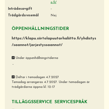
o.fi/
Inträdesavgift
-
Trädgårdsresemål
Nej
ÖPPENHÅLLNINGSTIDER
https://klapu.siirtolapuutarhaliitto.fi/yhdistys
/saannot/jarjestyssaannot/
Under öppenhållningstiderna
-
Deltar i temadagen 4.7.2027
Temadag arrangeras 4.7.2027. Under temadagen är
trädgårdarna öppna kl. 12-17
TILLÄGGSSERVICE
SERVICESPRÅK