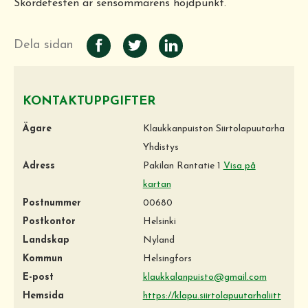
Skördefesten är sensommarens höjdpunkt.
Dela sidan
KONTAKTUPPGIFTER
Ägare
Klaukkanpuiston Siirtolapuutarha
Yhdistys
Adress
Pakilan Rantatie 1
Visa på
kartan
Postnummer
00680
Postkontor
Helsinki
Landskap
Nyland
Kommun
Helsingfors
E-post
klaukkalanpuisto@gmail.com
Hemsida
https://klapu.siirtolapuutarhaliitt