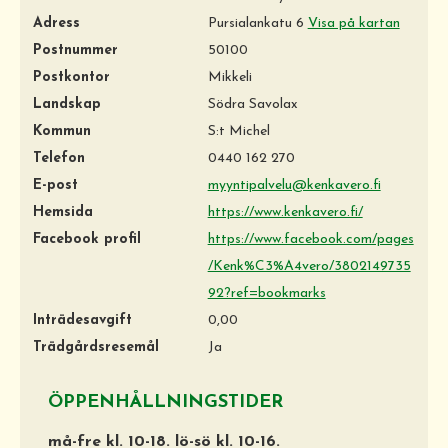
Adress
Pursialankatu 6
Visa på kartan
Postnummer
50100
Postkontor
Mikkeli
Landskap
Södra Savolax
Kommun
S:t Michel
Telefon
0440 162 270
E-post
myyntipalvelu@kenkavero.fi
Hemsida
https://www.kenkavero.fi/
Facebook profil
https://www.facebook.com/pages
/Kenk%C3%A4vero/3802149735
92?ref=bookmarks
Inträdesavgift
0,00
Trädgårdsresemål
Ja
ÖPPENHÅLLNINGSTIDER
må-fre kl. 10-18. lö-sö kl. 10-16.