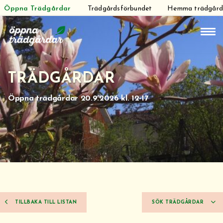
Öppna Trädgårdar
Trädgårdsförbundet
Hemma trädgår
Hoppa
till
innehåll
TRÄDGÅRDAR
Öppna trädgårdar 20.9.2026 kl. 12-17
TILLBAKA TILL LISTAN
SÖK TRÄDGÅRDAR