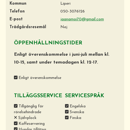
Kommun
Liperi
Telefon
050-3076126
E-post
jaanamoi70@gmail.com
Trädgårdsresemål
Nej
ÖPPENHÅLLNINGSTIDER
Enligt överenskommelse i juni-juli mellan kl.
10-15, samt under temadagen kl. 12-17.
Enligt överenskommelse
TILLÄGGSSERVICE
SERVICESPRÅK
Tillgänglig för
Engelska
rörelsehindrade
Svenska
Självplock
Finska
Kaffeservering
Hundar tillåtna