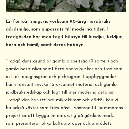
En fortsättningsvis verksam 90-årigt jordbruks
gårdsmiljö, som anpassats till moderna tider. I
trädgården har man tagit hänsyn till husdjur, keldjur,
barn och familj samt deras hobbyn.
Trädgårdens grund är gamla äppelträd (9 sorter) och
gamla bärbuskar samt flera andra buskar och träd som
ask, ek, douglasgran och pichtagran. I uppbyggnader
har vi använt mycket återvunnet material och gamla
jordbruksredskap och lagt till mer moderna detaljer.
Trädgården har ett bra mikroklimat och därför kan vi
ha också växter som trivs bäst i växtzon III. Sommarens
projekt är att bygga en naturstig på gårdens mark,
som presenterar olika kultubiotoper och områdets