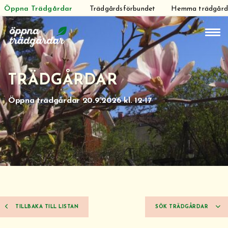
Öppna Trädgårdar
Trädgårdsförbundet
Hemma trädgår
Hoppa
till
innehåll
TRÄDGÅRDAR
Öppna trädgårdar 20.9.2026 kl. 12-17
TILLBAKA TILL LISTAN
SÖK TRÄDGÅRDAR