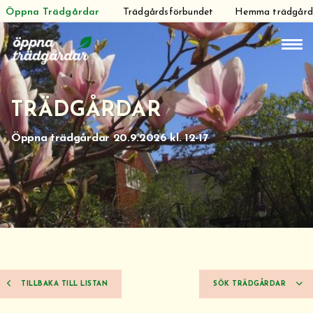
Öppna Trädgårdar
Trädgårdsförbundet
Hemma trädgår
Hoppa
till
innehåll
TRÄDGÅRDAR
Öppna trädgårdar 20.9.2026 kl. 12-17
TILLBAKA TILL LISTAN
SÖK TRÄDGÅRDAR