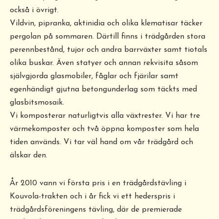
också i övrigt.
Vildvin, pipranka, aktinidia och olika klematisar täcker
pergolan på sommaren. Därtill finns i trädgården stora
perennbestånd, tujor och andra barrväxter samt tiotals
olika buskar. Även statyer och annan rekvisita såsom
självgjorda glasmobiler, fåglar och fjärilar samt
egenhändigt gjutna betongunderlag som täckts med
glasbitsmosaik.
Vi komposterar naturligtvis alla växtrester. Vi har tre
värmekomposter och två öppna komposter som hela
tiden används. Vi tar väl hand om vår trädgård och
älskar den.
År 2010 vann vi första pris i en trädgårdstävling i
Kouvola-trakten och i år fick vi ett hederspris i
trädgårdsföreningens tävling, där de premierade