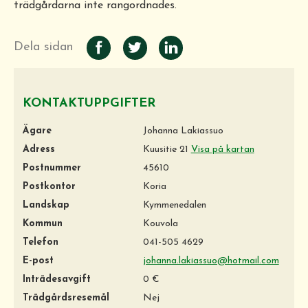
trädgårdarna inte rangordnades.
Dela sidan
KONTAKTUPPGIFTER
Ägare
Johanna Lakiassuo
Adress
Kuusitie 21
Visa på kartan
Postnummer
45610
Postkontor
Koria
Landskap
Kymmenedalen
Kommun
Kouvola
Telefon
041-505 4629
E-post
johanna.lakiassuo@hotmail.com
Inträdesavgift
0 €
Trädgårdsresemål
Nej