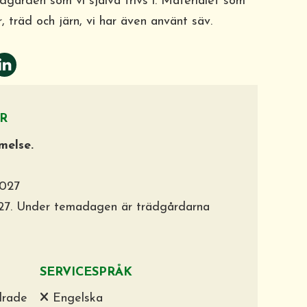
dgården som vi själva trivs i. Materialet som
, träd och järn, vi har även använt säv.
R
melse.
2027
27. Under temadagen är trädgårdarna
SERVICESPRÅK
drade
Engelska