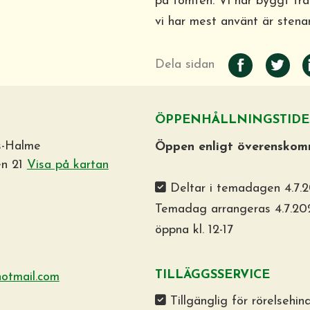
på tomten. Vi har byggt trä
vi har mest använt är stenar
Dela sidan
ÖPPENHÅLLNINGSTIDE
s-Halme
Öppen enligt överenskom
en 21
Visa på kartan
Deltar i temadagen 4.7.
Temadag arrangeras 4.7.20
öppna kl. 12-17
TILLÄGGSSERVICE
otmail.com
Tillgänglig för rörelsehin