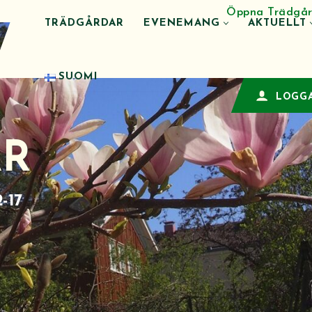
Öppna Trädgår
TRÄDGÅRDAR
EVENEMANG
AKTUELLT
SUOMI
LOGGA
AR
-17