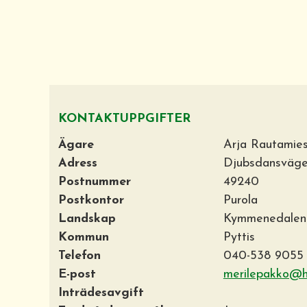
KONTAKTUPPGIFTER
Ägare
Arja Rautamie
Adress
Djubsdansväg
Postnummer
49240
Postkontor
Purola
Landskap
Kymmenedalen
Kommun
Pyttis
Telefon
040-538 9055
E-post
merilepakko@h
Inträdesavgift