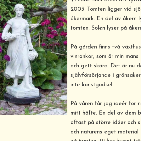
2003. Tomten ligger vid sjö
åkermark. En del av åkern l
tomten. Solen lyser på åkern
På gården finns två växthus
vinrankor, som är min mans 
och gett skörd. Det är nu d
självförsörjande i grönsake
inte konstgödsel.
På våren får jag ideér för 
mitt häfte. En del av dem b
oftast på större idéer och 
och naturens eget material ä