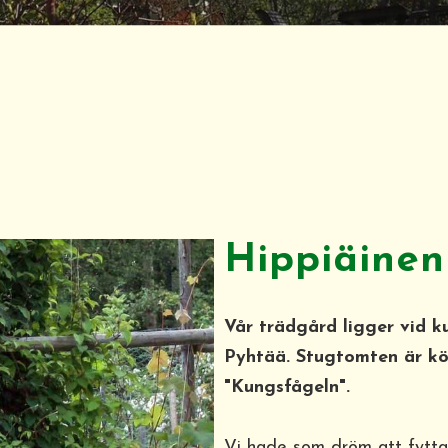
Hippiäinen
Vår trädgård ligger vid ku
Pyhtää. Stugtomten är kö
"Kungsfågeln".
Vi hade som dröm att fytta 