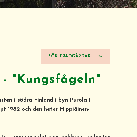
SÖK TRÄDGÅRDAR
 - "Kungsfågeln"
sten i södra Finland i byn Purola i
pt 1982 och den heter Hippiäinen-
till stugan och det blev verklighet på hösten