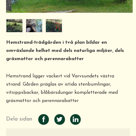
Hemstrand-trädgården i två plan bildar en
omväxlande helhet med dels naturliga miljöer, dels
gräsmattor och perennarabatter
Hemstrand ligger vackert vid Varvsundets västra
strand. Gården präglas av istida stenbumlingar,
vitsippsbackar, blåbärsdungar kompletterade med
gräsmattor och perennarabatter
Dela sidan