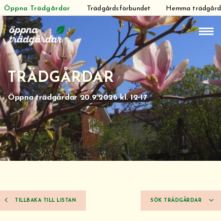
Öppna Trädgårdar
Trädgårdsförbundet
Hemma trädgår
Hoppa
till
innehåll
TRÄDGÅRDAR
Öppna trädgårdar 20.9.2026 kl. 12-17
TILLBAKA TILL LISTAN
SÖK TRÄDGÅRDAR