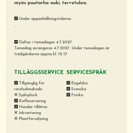
myös puutarha auki, tervetuloa.
Under öppenhållningstiderna
-
Deltar i temadagen 4.7.2027
Temadag arrangeras 4.7.2027. Under temadagen är
trädgårdarna öppna kl. 12-17
TILLÄGGSSERVICE
SERVICESPRÅK
Tillgänglig för
Engelska
rörelsehindrade
Svenska
Självplock
Finska
Kaffeservering
Hundar tillåtna
Inkvartering
Plantförsäljning