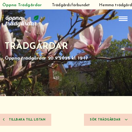
Öppna Trädgårdar
Trädgårdsförbundet
Hemma trädgår
Hoppa
till
innehåll
TRÄDGÅRDAR
Öppna trädgårdar 20.9.2026 kl. 12-17
TILLBAKA TILL LISTAN
SÖK TRÄDGÅRDAR