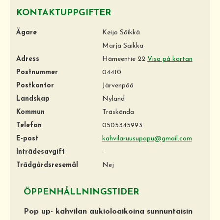
KONTAKTUPPGIFTER
Ägare
Keijo Säikkä
Marja Säikkä
Adress
Hämeentie 22
Visa på kartan
Postnummer
04410
Postkontor
Järvenpää
Landskap
Nyland
Kommun
Träskända
Telefon
0505345993
E-post
kahvilaruusupapu@gmail.com
Inträdesavgift
-
Trädgårdsresemål
Nej
ÖPPENHÅLLNINGSTIDER
Pop up- kahvilan aukioloaikoina sunnuntaisin