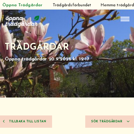
Öppna Trädgårdar
Trädgårdsförbundet
Hemma trädgår
Hoppa
till
innehåll
TRÄDGÅRDAR
Öppna trädgårdar 20.9.2026 kl. 12-17
TILLBAKA TILL LISTAN
SÖK TRÄDGÅRDAR