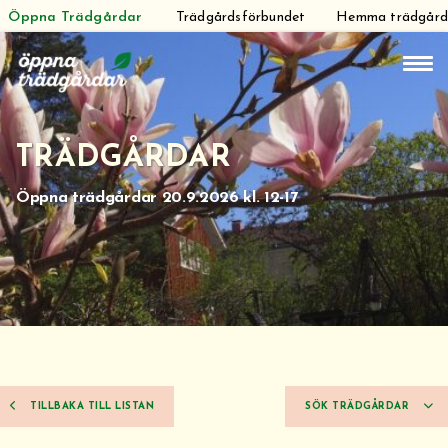
Öppna Trädgårdar
Trädgårdsförbundet
Hemma trädgår
Hoppa
till
innehåll
TRÄDGÅRDAR
Öppna trädgårdar 20.9.2026 kl. 12-17
TILLBAKA TILL LISTAN
SÖK TRÄDGÅRDAR