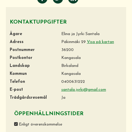
KONTAKTUPPGIFTER
Ägare
Elina ja Jyrki Santala
Adress
Päkinmäki 29
Visa på kartan
Postnummer
36200
Postkontor
Kangasala
Landskap
Birkaland
Kommun
Kangasala
Telefon
0400631222
E-post
santala.jyrki@gmail.com
Trädgårdsresemål
Ja
ÖPPENHÅLLNINGSTIDER
Enligt överenskommelse