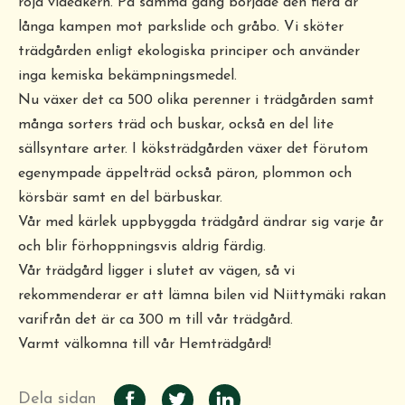
röja videåkern. På samma gång började den flera år
långa kampen mot parkslide och gråbo. Vi sköter
trädgården enligt ekologiska principer och använder
inga kemiska bekämpningsmedel.
Nu växer det ca 500 olika perenner i trädgården samt
många sorters träd och buskar, också en del lite
sällsyntare arter. I köksträdgården växer det förutom
egenympade äppelträd också päron, plommon och
körsbär samt en del bärbuskar.
Vår med kärlek uppbyggda trädgård ändrar sig varje år
och blir förhoppningsvis aldrig färdig.
Vår trädgård ligger i slutet av vägen, så vi
rekommenderar er att lämna bilen vid Niittymäki rakan
varifrån det är ca 300 m till vår trädgård.
Varmt välkomna till vår Hemträdgård!
Dela sidan