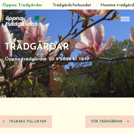
Öppna Trädgårdar
Trädgårdsförbundet
Hemma trädgår
Hoppa
till
innehåll
TRÄDGÅRDAR
Öppna trädgårdar 20.9.2026 kl. 12-17
TILLBAKA TILL LISTAN
SÖK TRÄDGÅRDAR