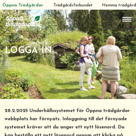
Öppna Trädgårdar
Trädgårdsförbundet
Hemma trädgår
Hoppa
till
innehåll
LOGGA IN
28.2.2025 Underhållssystemet för Öppna trädgårdar
webbplats har förnyats. Inloggning till det förnyade
systemet kräver att du anger ett nytt lösenord. Du
kan beställa ett nytt lösenord genom att klicka på