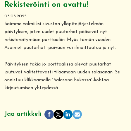
Rekisteröinti on avattu!
03.03.2025
Saimme valmiiksi sivuston ylläpitojärjestelmän
päivtyksen, joten uudet puutarhat pääsevät nyt
rekisteröitymään porttaaliin. Myös tämän vuoden
Avoimet puutarhat -päivään voi ilmoittautua jo nyt.
Päivityksen takia jo porttaalissa olevat puutarhat
joutuvat valitettavasti tilaamaan uuden salasanan. Se
onnistuu klikkaamalla ”Salasana hukassa”-kohtaa
kirjautumisen yhteydessä.
Jaa artikkeli