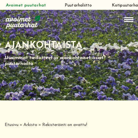
Avoimet puutarhat
Puutarhaliitto
Kotipuutarha
Siirry
suoraan
sisältöön
AJANKOHTAISTA
Uusimmat tiedotteet ja ajankohtaiset asiat
puutarhoilta
Etusivu
»
Arkisto
»
Rekisteröinti on avattu!