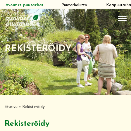
Avoimet puutarhat
Puutarhaliitto
Kotipuutarha
Siirry
suoraan
sisältöön
REKISTERÖIDY
Etusivu
»
Rekisteröidy
Rekisteröidy