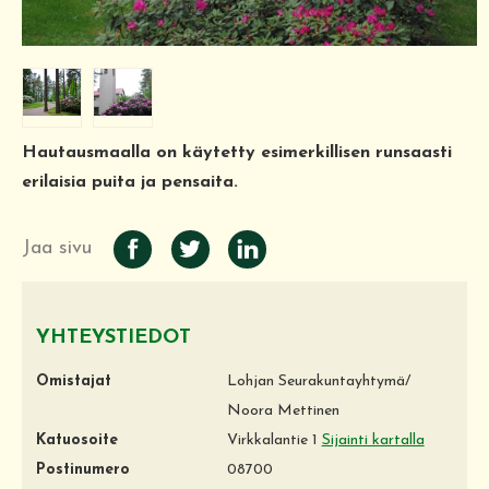
Hautausmaalla on käytetty esimerkillisen runsaasti
erilaisia puita ja pensaita.
Jaa sivu
YHTEYSTIEDOT
Omistajat
Lohjan Seurakuntayhtymä/
Noora Mettinen
Katuosoite
Virkkalantie 1
Sijainti kartalla
Postinumero
08700