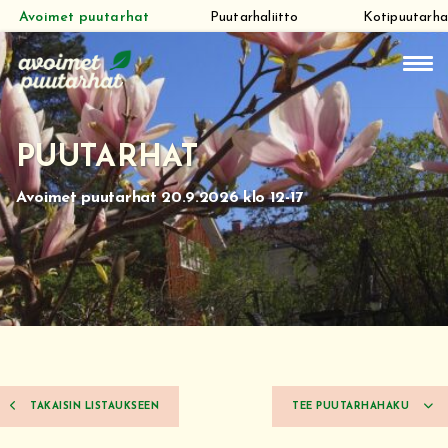
Avoimet puutarhat
Puutarhaliitto
Kotipuutarha
Siirry
suoraan
sisältöön
PUUTARHAT
Avoimet puutarhat 20.9.2026 klo 12-17
TAKAISIN LISTAUKSEEN
TEE PUUTARHAHAKU