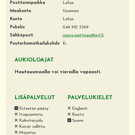
Postitoimipaikka
Lohja
Maakunta
Uusimaa
Kunta
Lohja
Puhelin
046 921 3369
Sähköposti
noora.mettinen@evl.fi
Puutarhamatkailukohde
Ei
AUKIOLOAJAT
Hautausmaalla voi vierailla vapaasti.
LISÄPALVELUT
PALVELUKIELET
Esteetön pääsy
Englanti
Itsepoiminta
Ruotsi
Kahvitarjoilu
Suomi
Koirat sallittu
Majoitus