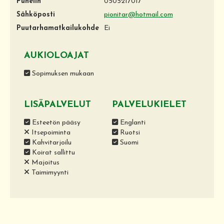
Puhelin
0505217017
Sähköposti
pionitar@hotmail.com
Puutarhamatkailukohde
Ei
AUKIOLOAJAT
Sopimuksen mukaan
LISÄPALVELUT
PALVELUKIELET
Esteetön pääsy
Englanti
Itsepoiminta
Ruotsi
Kahvitarjoilu
Suomi
Koirat sallittu
Majoitus
Taimimyynti