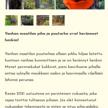
Vanhan maatilan piha ja puutarha ovat heränneet
henkiin!
Vanhan maatilan puutarhaa ollaan pikku hiljaa laitettu
kuntoon vanhaa kunnioittaen ja se on herännyt henkiin.
Monet perinnekukat kukkivat, pieni kasvihuone pihalla
antaa syksyllä maukkaan sadon ja kasvimaalla viljellään
lähinnä perunaa.
Kesän 2021 uutuutena on perinteinen riukuaita, joka
rajaa tonttia tultaessa pihaan. Jos olet kiinnostunut
riukuaidan tekemisestä ja miten se istuu piha-aidaksi,