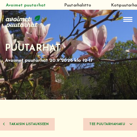
Avoimet puutarhat
Puutarhaliitto
Kotipuutarha
Siirry
suoraan
sisältöön
PUUTARHAT
Avoimet puutarhat 20.9.2026 klo 12-17
TAKAISIN LISTAUKSEEN
TEE PUUTARHAHAKU