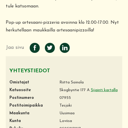
tule katsomaan.
Pop-up artesaani-pizzeria avoinna klo 12.00-17.00. Nyt
herkutellaan maukkailla artesaanipizzoilla!
Jaa sivu
YHTEYSTIEDOT
Omistajat
Riitta Soinola
Katuosoite
Skogbyntie 177 A
Sijainti kartalla
Postinumero
07955
Postitoimipaikka
Tesjoki
Maakunta
Uusimaa
Kunta
Loviisa