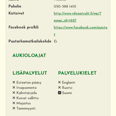
Puhelin
050-388 1410
Kotisivut
http://www.vihreatsylit.fi/wp/?
page_id=1627
Facebook profiili
https://www.facebook.com/puisto
t
Puutarhamatkailukohde
Ei
AUKIOLOAJAT
LISÄPALVELUT
PALVELUKIELET
Esteetön pääsy
Englanti
Itsepoiminta
Ruotsi
Kahvitarjoilu
Suomi
Koirat sallittu
Majoitus
Taimimyynti