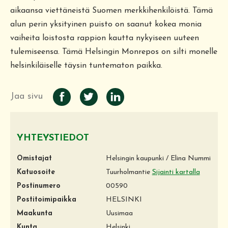
aikaansa viettäneistä Suomen merkkihenkilöistä. Tämä
alun perin yksityinen puisto on saanut kokea monia
vaiheita loistosta rappion kautta nykyiseen uuteen
tulemiseensa. Tämä Helsingin Monrepos on silti monelle
helsinkiläiselle täysin tuntematon paikka.
Jaa sivu
YHTEYSTIEDOT
Omistajat
Helsingin kaupunki / Elina Nummi
Katuosoite
Tuurholmantie
Sijainti kartalla
Postinumero
00590
Postitoimipaikka
HELSINKI
Maakunta
Uusimaa
Kunta
Helsinki