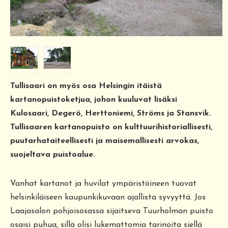
Tullisaari on myös osa Helsingin itäistä
kartanopuistoketjua, johon kuuluvat lisäksi
Kulosaari, Degerö, Herttoniemi, Ströms ja Stansvik.
Tullisaaren kartanopuisto on kulttuurihistoriallisesti,
puutarhataiteellisesti ja maisemallisesti arvokas,
suojeltava puistoalue.
Vanhat kartanot ja huvilat ympäristöineen tuovat
helsinkiläiseen kaupunkikuvaan ajallista syvyyttä. Jos
Laajasalon pohjoisosassa sijaitseva Tuurholman puisto
osaisi puhua, sillä olisi lukemattomia tarinoita siellä