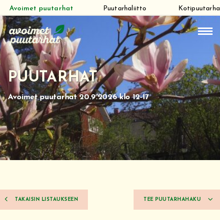
Avoimet puutarhat
Puutarhaliitto
Kotipuutarha
Siirry
suoraan
sisältöön
PUUTARHAT
Avoimet puutarhat 20.9.2026 klo 12-17
TAKAISIN LISTAUKSEEN
TEE PUUTARHAHAKU