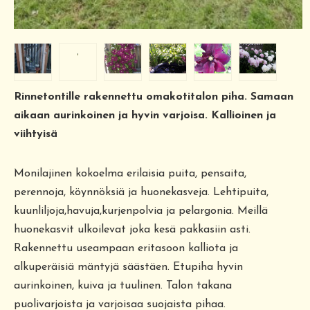
Rinnetontille rakennettu omakotitalon piha. Samaan
aikaan aurinkoinen ja hyvin varjoisa. Kallioinen ja
viihtyisä
Monilajinen kokoelma erilaisia puita, pensaita,
perennoja, köynnöksiä ja huonekasveja. Lehtipuita,
kuunliljoja,havuja,kurjenpolvia ja pelargonia. Meillä
huonekasvit ulkoilevat joka kesä pakkasiin asti.
Rakennettu useampaan eritasoon kalliota ja
alkuperäisiä mäntyjä säästäen. Etupiha hyvin
aurinkoinen, kuiva ja tuulinen. Talon takana
puolivarjoista ja varjoisaa suojaista pihaa.