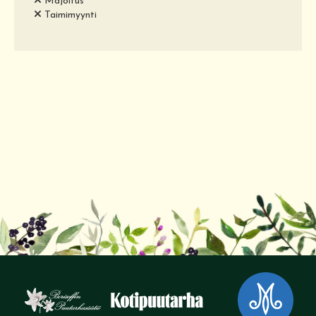
Majoitus
Taimimyynti