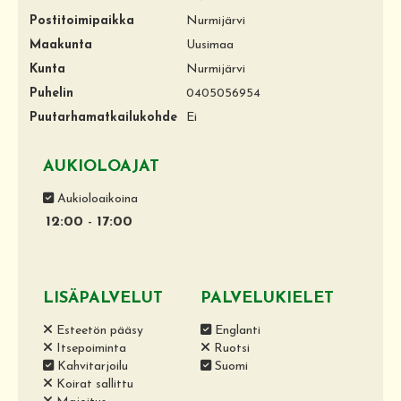
Postitoimipaikka
Nurmijärvi
Maakunta
Uusimaa
Kunta
Nurmijärvi
Puhelin
0405056954
Puutarhamatkailukohde
Ei
AUKIOLOAJAT
Aukioloaikoina
12:00
-
17:00
LISÄPALVELUT
PALVELUKIELET
Esteetön pääsy
Englanti
Itsepoiminta
Ruotsi
Kahvitarjoilu
Suomi
Koirat sallittu