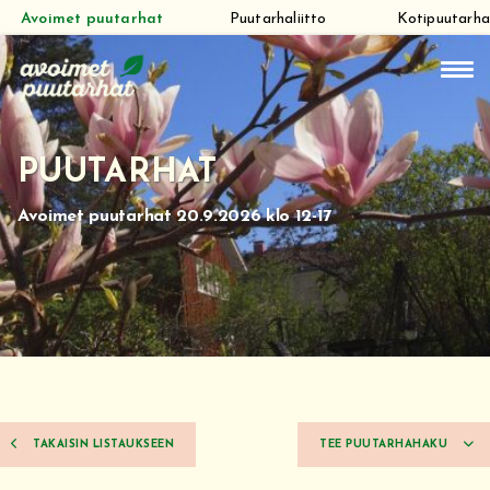
Avoimet puutarhat
Puutarhaliitto
Kotipuutarha
Siirry
suoraan
sisältöön
PUUTARHAT
Avoimet puutarhat 20.9.2026 klo 12-17
TAKAISIN LISTAUKSEEN
TEE PUUTARHAHAKU