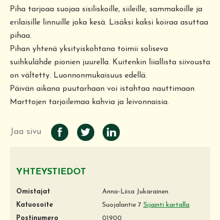
Piha tarjoaa suojaa sisiliskoille, siileille, sammakoille ja
erilaisille linnuille joka kesä. Lisäksi kaksi koiraa asuttaa
pihaa.
Pihan yhtenä yksityiskohtana toimii soliseva
suihkulähde pionien juurella. Kuitenkin liiallista siivousta
on vältetty. Luonnonmukaisuus edellä.
Päivän aikana puutarhaan voi istahtaa nauttimaan
Marttojen tarjoilemaa kahvia ja leivonnaisia.
Jaa sivu
YHTEYSTIEDOT
Omistajat
Anna-Liisa Jukarainen
Katuosoite
Suojalantie 7
Sijainti kartalla
Postinumero
01900