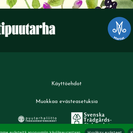
Käyttöehdot
Muokkaa evästeasetuksia
mme evästeitä anonyymiin kävijäseurantaan.
Hyväksy evästeet
K