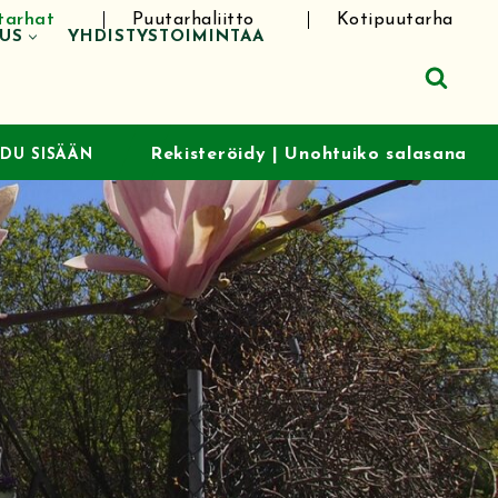
tarhat
Puutarhaliitto
Kotipuutarha
TUS
YHDISTYSTOIMINTAA
Rekisteröidy
|
Unohtuiko salasana
UDU SISÄÄN