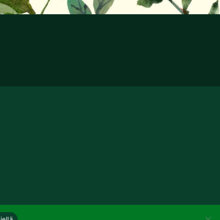
iellä