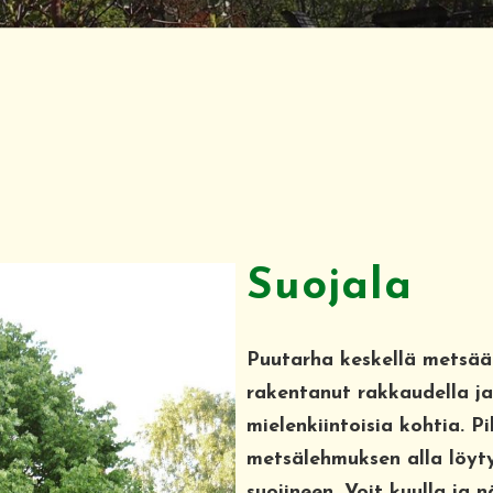
Suojala
Puutarha keskellä metsää
rakentanut rakkaudella ja 
mielenkiintoisia kohtia. P
metsälehmuksen alla löyt
suojineen. Voit kuulla ja