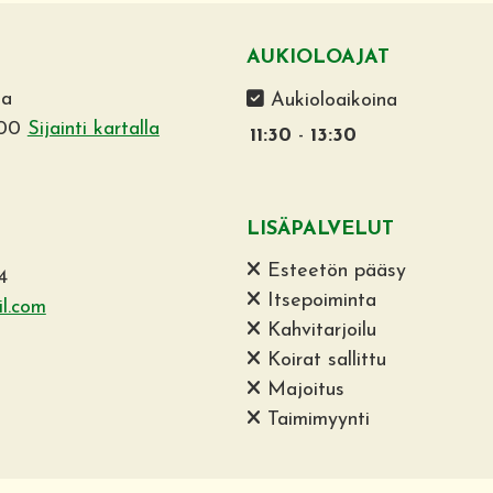
AUKIOLOAJAT
ka
Aukioloaikoina
900
Sijainti kartalla
11:30
-
13:30
LISÄPALVELUT
Esteetön pääsy
4
Itsepoiminta
l.com
Kahvitarjoilu
Koirat sallittu
Majoitus
Taimimyynti