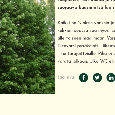
suojaava kuusimetsä luo 
Kaikki on "vinksin vonksin j
kukkien seassa saa myös lu
alle toiseen maailmaan. Varj
Tienvarsi pysäköinti. Liiken
liikuntarajoitteisille. Piha 
varata jalkaan. Ulko WC eli 
Jaa sivu