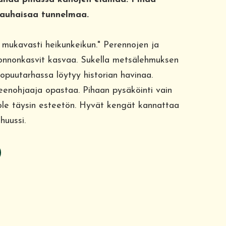
rauhaisaa tunnelmaa.
a mukavasti heikunkeikun." Perennojen ja
onnonkasvit kasvaa. Sukella metsälehmuksen
opuutarhassa löytyy historian havinaa.
teenohjaaja opastaa. Pihaan pysäköinti vain
ei ole täysin esteetön. Hyvät kengät kannattaa
huussi.