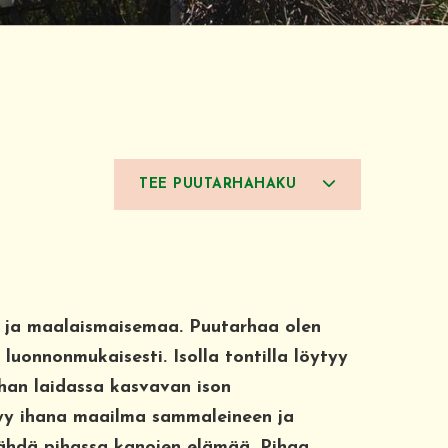
TEE PUUTARHAHAKU
 ja maalaismaisemaa. Puutarhaa olen
luonnonmukaisesti. Isolla tontilla löytyy
ihan laidassa kasvavan ison
yy ihana maailma sammaleineen ja
 nähdä pihassa kanojen elämää. Pihaa