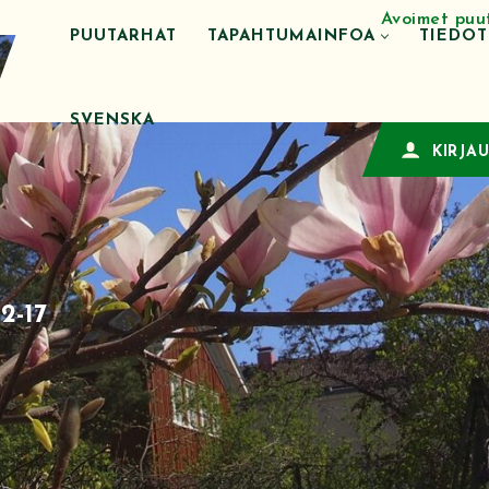
Avoimet puu
PUUTARHAT
TAPAHTUMAINFOA
TIEDO
SVENSKA
KIRJA
2-17