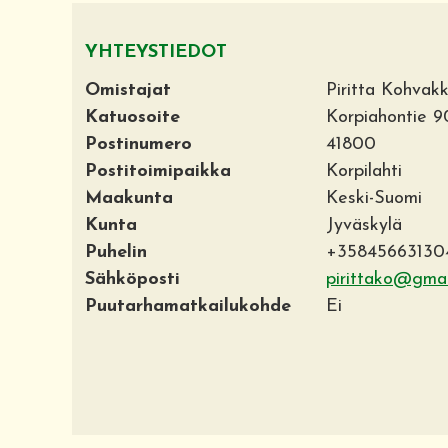
YHTEYSTIEDOT
Omistajat
Piritta Kohvak
Katuosoite
Korpiahontie 
Postinumero
41800
Postitoimipaikka
Korpilahti
Maakunta
Keski-Suomi
Kunta
Jyväskylä
Puhelin
+35845663130
Sähköposti
pirittako@gmai
Puutarhamatkailukohde
Ei