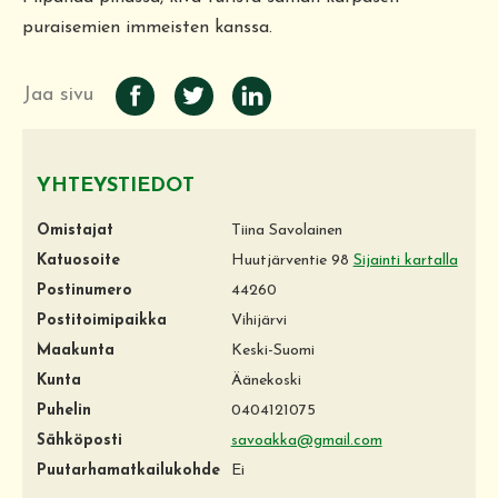
puraisemien immeisten kanssa.
Jaa sivu
YHTEYSTIEDOT
Omistajat
Tiina Savolainen
Katuosoite
Huutjärventie 98
Sijainti kartalla
Postinumero
44260
Postitoimipaikka
Vihijärvi
Maakunta
Keski-Suomi
Kunta
Äänekoski
Puhelin
0404121075
Sähköposti
savoakka@gmail.com
Puutarhamatkailukohde
Ei