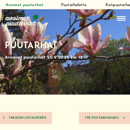
Avoimet puutarhat
Puutarhaliitto
Kotipuutarha
Siirry
suoraan
sisältöön
PUUTARHAT
Avoimet puutarhat 20.9.2026 klo 12-17
TAKAISIN LISTAUKSEEN
TEE PUUTARHAHAKU