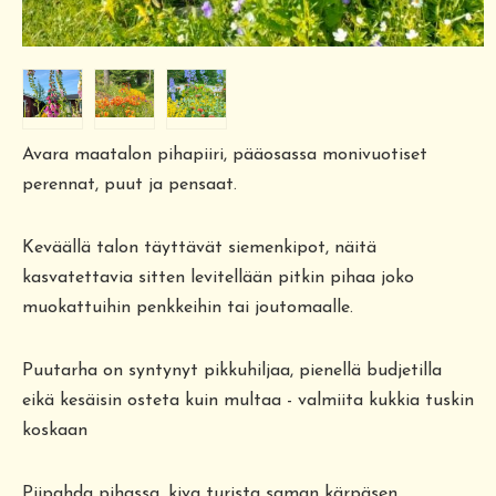
Avara maatalon pihapiiri, pääosassa monivuotiset
perennat, puut ja pensaat.
Keväällä talon täyttävät siemenkipot, näitä
kasvatettavia sitten levitellään pitkin pihaa joko
muokattuihin penkkeihin tai joutomaalle.
Puutarha on syntynyt pikkuhiljaa, pienellä budjetilla
eikä kesäisin osteta kuin multaa - valmiita kukkia tuskin
koskaan
Piipahda pihassa, kiva turista saman kärpäsen