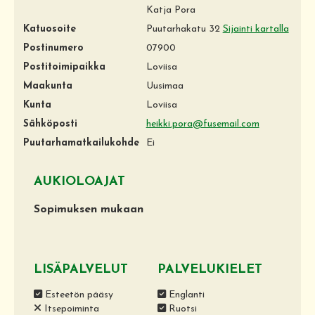
Katja Pora
Katuosoite
Puutarhakatu 32
Sijainti kartalla
Postinumero
07900
Postitoimipaikka
Loviisa
Maakunta
Uusimaa
Kunta
Loviisa
Sähköposti
heikki.pora@fusemail.com
Puutarhamatkailukohde
Ei
AUKIOLOAJAT
Sopimuksen mukaan
LISÄPALVELUT
PALVELUKIELET
Esteetön pääsy
Englanti
Itsepoiminta
Ruotsi