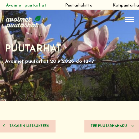
Avoimet puutarhat
Puutarhaliitto
Kotipuutarha
Siirry
suoraan
sisältöön
PUUTARHAT
Avoimet puutarhat 20.9.2026 klo 12-17
TAKAISIN LISTAUKSEEN
TEE PUUTARHAHAKU