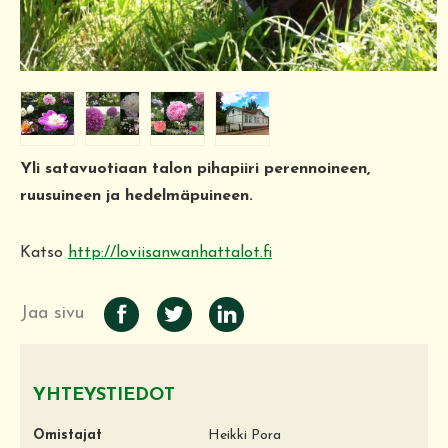
Yli satavuotiaan talon pihapiiri perennoineen,
ruusuineen ja hedelmäpuineen.
Katso
http://loviisanwanhattalot.fi
Jaa sivu
YHTEYSTIEDOT
Omistajat
Heikki Pora