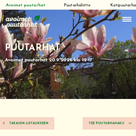
Avoimet puutarhat
Puutarhaliitto
Kotipuutarha
Siirry
suoraan
sisältöön
PUUTARHAT
Avoimet puutarhat 20.9.2026 klo 12-17
TAKAISIN LISTAUKSEEN
TEE PUUTARHAHAKU