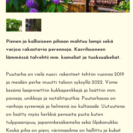
Pienen ja kallioiseen pihaan mahtuu lampi sekä
varjoa rakastavia perennoja. Kasvihuoneen
lämmössä talvehtii mm. kameliat ja tuoksuabeliat.
Puutarha on vielä nuori: rakenteet tehtiin vuonna 2019
ja meidän perhe muutti taloon syksyllä 2022. Viime
kesänä laajennettiin kukkapenkkejä ja lisättiin mm.
pioneja, unikkoja ja isotähtiputkia. Puutarhassa on
vanhoja syreenejä ja helmenä iso kultasade. Uutuutena
on lisätty myös herkkiä pensaita puita kuten
tulppaanipuu, japaninkesäkamelia sekä liljakanukka.
Koska piha on pieni, värimaailma on hallittu ja kukat