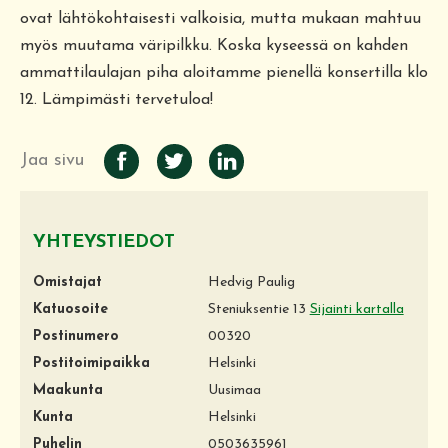
ovat lähtökohtaisesti valkoisia, mutta mukaan mahtuu
myös muutama väripilkku. Koska kyseessä on kahden
ammattilaulajan piha aloitamme pienellä konsertilla klo
12. Lämpimästi tervetuloa!
Jaa sivu
YHTEYSTIEDOT
Omistajat
Hedvig Paulig
Katuosoite
Steniuksentie 13
Sijainti kartalla
Postinumero
00320
Postitoimipaikka
Helsinki
Maakunta
Uusimaa
Kunta
Helsinki
Puhelin
0503635961