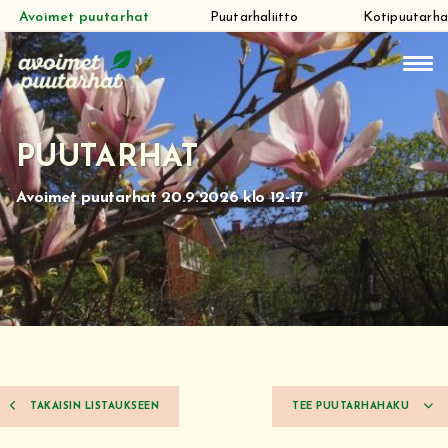
Avoimet puutarhat
Puutarhaliitto
Kotipuutarha
Siirry
suoraan
sisältöön
PUUTARHAT
Avoimet puutarhat 20.9.2026 klo 12-17
TAKAISIN LISTAUKSEEN
TEE PUUTARHAHAKU