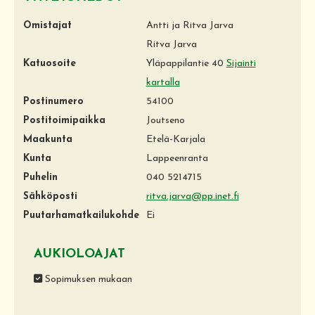
Omistajat
Antti ja Ritva Jarva
Ritva Jarva
Katuosoite
Yläpappilantie 40
Sijainti
kartalla
Postinumero
54100
Postitoimipaikka
Joutseno
Maakunta
Etelä-Karjala
Kunta
Lappeenranta
Puhelin
040 5214715
Sähköposti
ritva.jarva@pp.inet.fi
Puutarhamatkailukohde
Ei
AUKIOLOAJAT
Sopimuksen mukaan