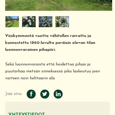
Viisikymmentä vuotta vähitellen raivattu ja
kunnostettu 1860-luvulta peräisin olevan tilan
luonnonvarainen pihapiiri.
Sekä luonnonvaraista että hoidettua pihaa ja
puutarhaa metsän siimeksessä joka laskeutuu joen
varteen noin hehtaarin ala.
Jaa sivu
YHTEYSTIEDOT