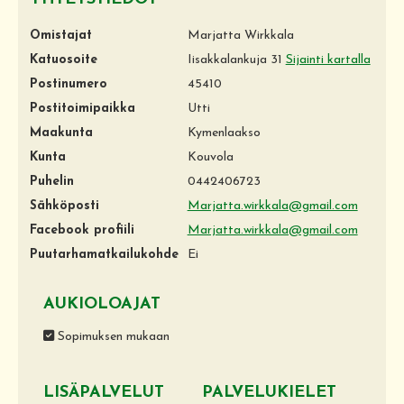
Omistajat
Marjatta Wirkkala
Katuosoite
Iisakkalankuja 31
Sijainti kartalla
Postinumero
45410
Postitoimipaikka
Utti
Maakunta
Kymenlaakso
Kunta
Kouvola
Puhelin
0442406723
Sähköposti
Marjatta.wirkkala@gmail.com
Facebook profiili
Marjatta.wirkkala@gmail.com
Puutarhamatkailukohde
Ei
AUKIOLOAJAT
Sopimuksen mukaan
LISÄPALVELUT
PALVELUKIELET