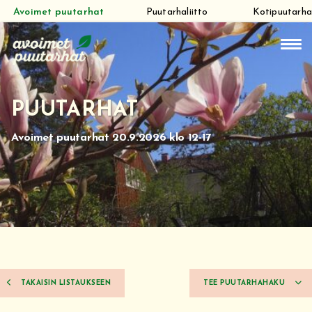
Avoimet puutarhat
Puutarhaliitto
Kotipuutarha
Siirry
suoraan
sisältöön
PUUTARHAT
Avoimet puutarhat 20.9.2026 klo 12-17
TAKAISIN LISTAUKSEEN
TEE PUUTARHAHAKU