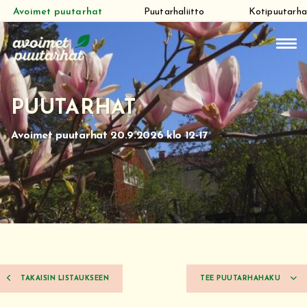
Avoimet puutarhat
Puutarhaliitto
Kotipuutarha
Siirry
suoraan
sisältöön
PUUTARHAT
Avoimet puutarhat 20.9.2026 klo 12-17
TAKAISIN LISTAUKSEEN
TEE PUUTARHAHAKU