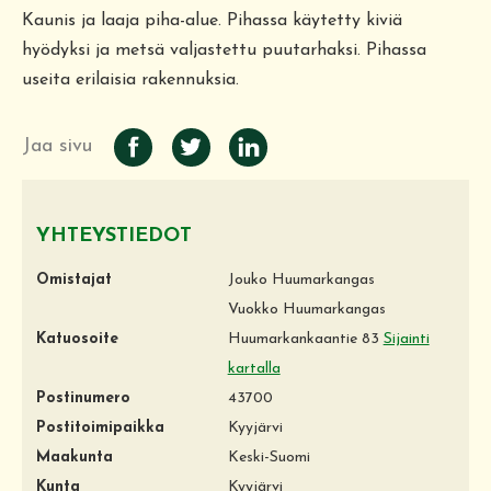
Kaunis ja laaja piha-alue. Pihassa käytetty kiviä
hyödyksi ja metsä valjastettu puutarhaksi. Pihassa
useita erilaisia rakennuksia.
Jaa sivu
YHTEYSTIEDOT
Omistajat
Jouko Huumarkangas
Vuokko Huumarkangas
Katuosoite
Huumarkankaantie 83
Sijainti
kartalla
Postinumero
43700
Postitoimipaikka
Kyyjärvi
Maakunta
Keski-Suomi
Kunta
Kyyjärvi