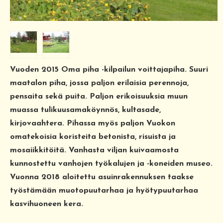
Vuoden 2015 Oma piha -kilpailun voittajapiha. Suuri
maatalon piha, jossa paljon erilaisia perennoja,
pensaita sekä puita. Paljon erikoisuuksia muun
muassa tulikuusamaköynnös, kultasade,
kirjovaahtera. Pihassa myös paljon Vuokon
omatekoisia koristeita betonista, risuista ja
mosaiikkitöitä. Vanhasta viljan kuivaamosta
kunnostettu vanhojen työkalujen ja -koneiden museo.
Vuonna 2018 aloitettu asuinrakennuksen taakse
työstämään muotopuutarhaa ja hyötypuutarhaa
kasvihuoneen kera.