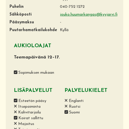
Puhelin
040-752 1272
Sähköposti
jouko.huumarkangas@kyyjarvi.fi
Pääsymaksu
-
Puutarhamatkailukohde
Kyllä
AUKIOLOAJAT
Teemapäivänä 12–17.
Sopimuksen mukaan
LISÄPALVELUT
PALVELUKIELET
Esteetön pääsy
Englanti
Itsepoiminta
Ruotsi
Kahvitarjoilu
Suomi
Koirat sallittu
Majoitus