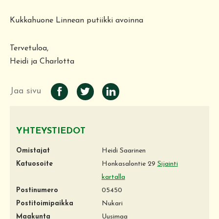
Kukkahuone Linnean putiikki avoinna
Tervetuloa,
Heidi ja Charlotta
Jaa sivu
YHTEYSTIEDOT
Omistajat
Heidi Saarinen
Katuosoite
Honkasalontie 29
Sijainti
kartalla
Postinumero
05450
Postitoimipaikka
Nukari
Maakunta
Uusimaa