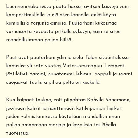
Luonnonmukaisessa puutarhassa ravitsen kasveja vain
kompostimullalla ja eläinten lannalla, enkä käytä
kemiallisia torjunta-aineita. Puutarhani kukoistaa
varhaisesta keväästä pitkälle syksyyn, näin se sitoo
mahdollisimman paljon hiiltä.
Puut ovat puutarhani ydin ja sielu. Talon sisääntulossa
komeilee yli sata vuotias Virtas-omenapuu. Lempeät
jättiläiset: tammi, punatammi, lehmus, poppeli ja saarni
suojaavat tuulista pihaa peltojen keskellä.
Kun kaipaat taukoa, voit piipahtaa Kahvila Vanamoon,
juomaan kahvit ja nauttimaan kotileipomon herkut,
joiden valmistamisessa käytetään mahdollisimman
paljon omanmaan marjoja ja kasviksia tai lähellä
tuotettua.