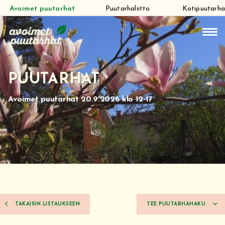
Avoimet puutarhat
Puutarhaliitto
Kotipuutarha
Siirry
suoraan
sisältöön
PUUTARHAT
Avoimet puutarhat 20.9.2026 klo 12-17
TAKAISIN LISTAUKSEEN
TEE PUUTARHAHAKU