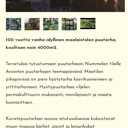
100 vuotta vanha idyllinen maalaistalon puutarha,
kooltaan noin 4000m2.
Tervetuloa tutustumaan puutarhaani Nummelan tilalle
Avointen puutarhojen teemapäivänä. Maatilan
pihapiirissä on pieni hyötytarha kasvihuoneineen ja
yrttitarhoineen. Hyötypuutarhaa viljelen
permakulttuurin mukaisesti, monilajisesti ja maata
kunnioittaen.
Koristepuutarhan isoissa istutusalueissa kukoistavat
muun muassa kärhöt, pionit ja keijunkukat.