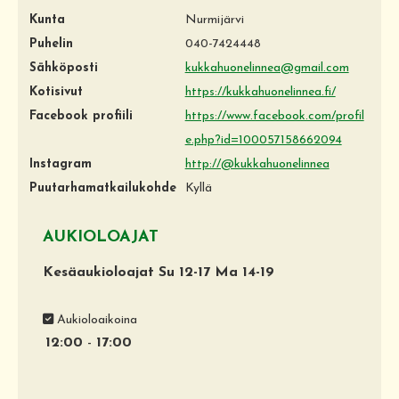
Kunta
Nurmijärvi
Puhelin
040-7424448
Sähköposti
kukkahuonelinnea@gmail.com
Kotisivut
https://kukkahuonelinnea.fi/
Facebook profiili
https://www.facebook.com/profil
e.php?id=100057158662094
Instagram
http://@kukkahuonelinnea
Puutarhamatkailukohde
Kyllä
AUKIOLOAJAT
Kesäaukioloajat Su 12-17 Ma 14-19
Aukioloaikoina
12:00
-
17:00