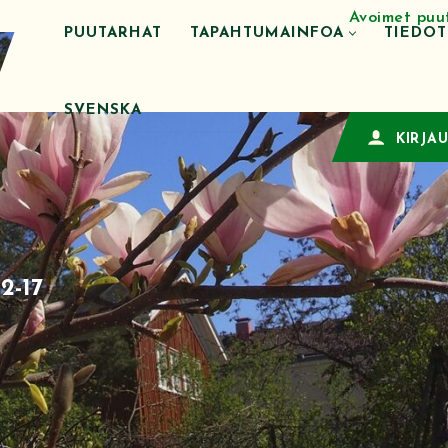
Avoimet puu
PUUTARHAT
TAPAHTUMAINFOA
TIEDO
SVENSKA
KIRJA
2-17