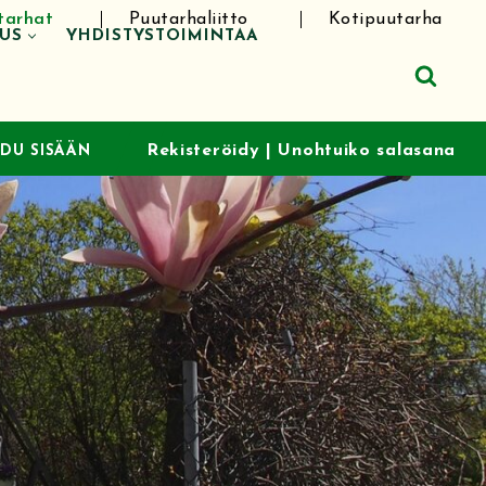
tarhat
Puutarhaliitto
Kotipuutarha
TUS
YHDISTYSTOIMINTAA
Rekisteröidy
|
Unohtuiko salasana
UDU SISÄÄN