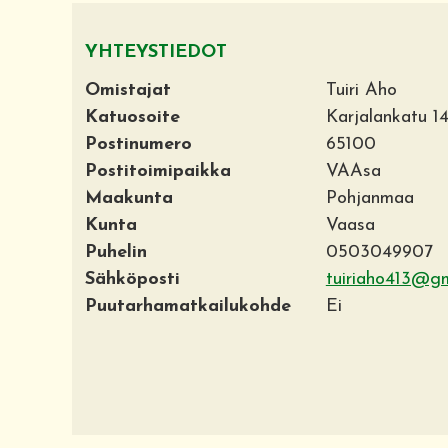
YHTEYSTIEDOT
Omistajat
Tuiri Aho
Katuosoite
Karjalankatu 1
Postinumero
65100
Postitoimipaikka
VAAsa
Maakunta
Pohjanmaa
Kunta
Vaasa
Puhelin
0503049907
Sähköposti
tuiriaho413@gm
Puutarhamatkailukohde
Ei