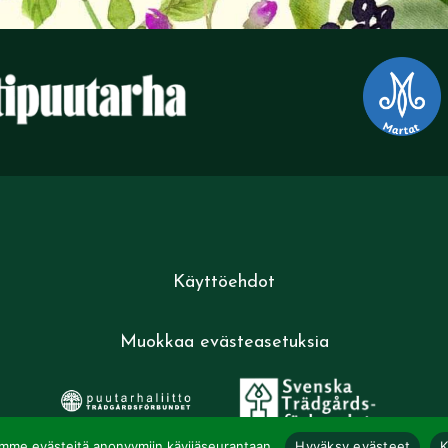
Käyttöehdot
Muokkaa evästeasetuksia
mme evästeitä anonyymiin kävijäseurantaan.
Hyväksy evästeet
K