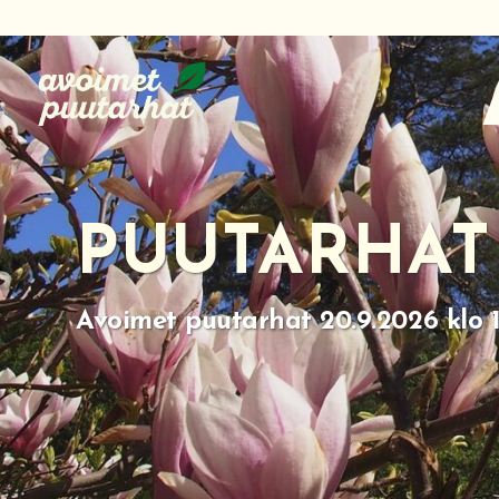
Siirry
suoraan
sisältöön
PUUTARHAT
Avoimet puutarhat 20.9.2026 klo 1