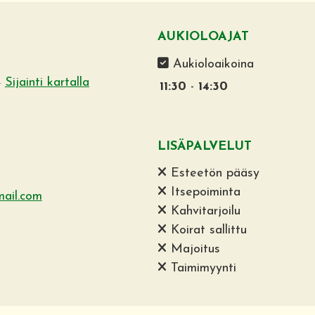
AUKIOLOAJAT
Aukioloaikoina
4
Sijainti kartalla
11:30
-
14:30
LISÄPALVELUT
Esteetön pääsy
Itsepoiminta
ail.com
Kahvitarjoilu
Koirat sallittu
Majoitus
Taimimyynti