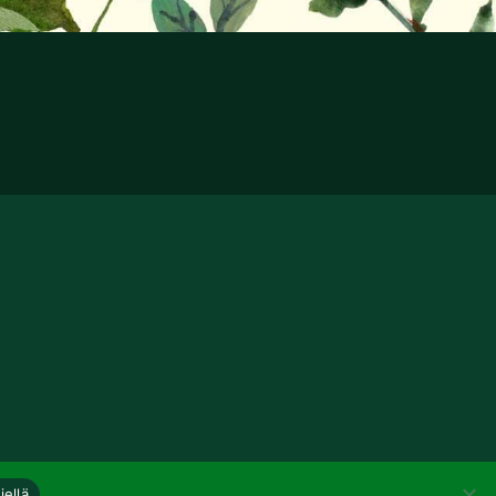
iellä