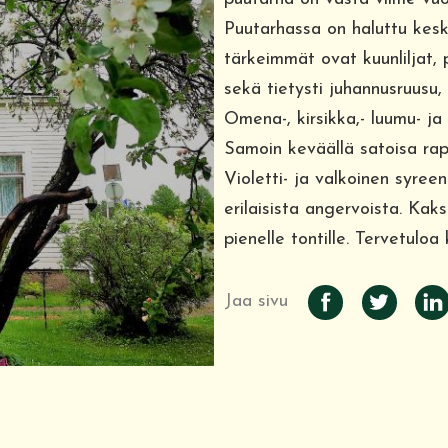
Puutarhassa on haluttu kesk
tärkeimmät ovat kuunliljat, 
sekä tietysti juhannusruusu,
Omena-, kirsikka,- luumu- j
Samoin keväällä satoisa ra
Violetti- ja valkoinen syree
erilaisista angervoista. K
pienelle tontille. Tervetul
Jaa sivu