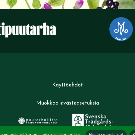
Käyttöehdot
Muokkaa evästeasetuksia
mme evästeitä anonyymiin kävijäseurantaan.
Hyväksy evästeet
K