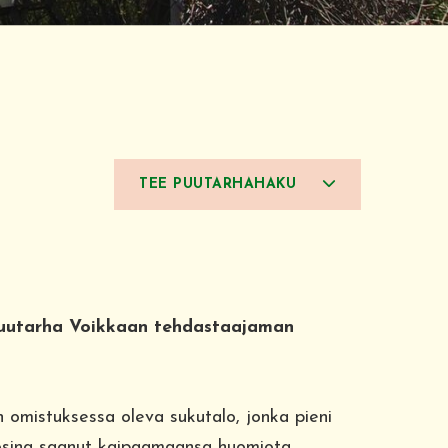
TEE PUUTARHAHAKU
puutarha Voikkaan tehdastaajaman
 omistuksessa oleva sukutalo, jonka pieni
osina saanut kaipaamaansa huomiota.