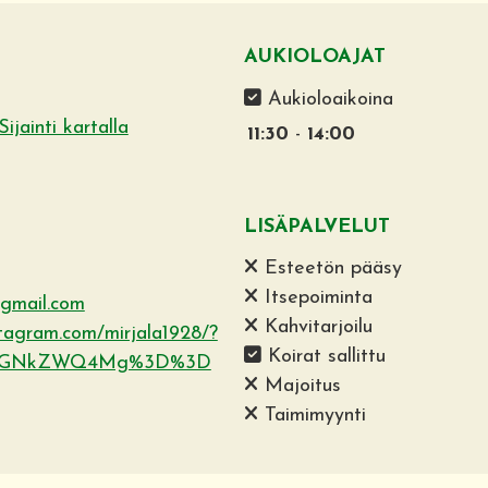
AUKIOLOAJAT
Aukioloaikoina
Sijainti kartalla
11:30
-
14:00
LISÄPALVELUT
Esteetön pääsy
Itsepoiminta
@gmail.com
Kahvitarjoilu
stagram.com/mirjala1928/?
Koirat sallittu
lNGNkZWQ4Mg%3D%3D
Majoitus
Taimimyynti