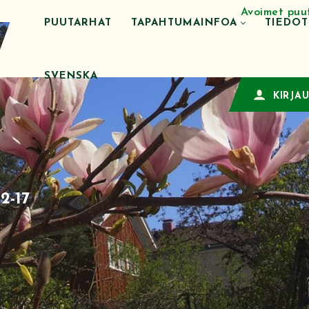
Avoimet puu
PUUTARHAT
TAPAHTUMAINFOA
TIEDO
SVENSKA
KIRJA
2-17