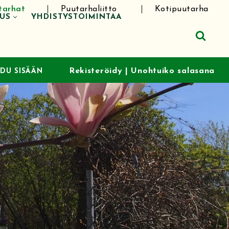
tarhat
Puutarhaliitto
Kotipuutarha
TUS
YHDISTYSTOIMINTAA
Rekisteröidy
|
Unohtuiko salasana
UDU SISÄÄN