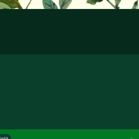
iellä