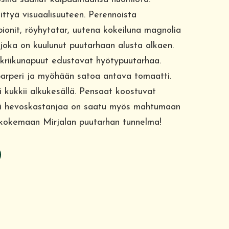
ittyä visuaalisuuteen. Perennoista
pionit, röyhytatar, uutena kokeiluna magnolia
 joka on kuulunut puutarhaan alusta alkaen.
a kriikunapuut edustavat hyötypuutarhaa.
parperi ja myöhään satoa antava tomaatti.
ni kukkii alkukesällä. Pensaat koostuvat
aksi hevoskastanjaa on saatu myös mahtumaan
oa kokemaan Mirjalan puutarhan tunnelma!