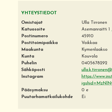
YHTEYSTIEDOT
Omistajat
Ulla Tirronen
Katuosoite
Asemanraitti 1
Postinumero
45910
Postitoimipaikka
Voikkaa
Maakunta
Kymenlaakso
Kunta
Kouvola
Puhelin
0405678292
Sähköposti
ulla.k.tirronen
Instagram
https://www.in
igshid=MzN
Pääsymaksu
0 e
Puutarhamatkailukohde
Ei