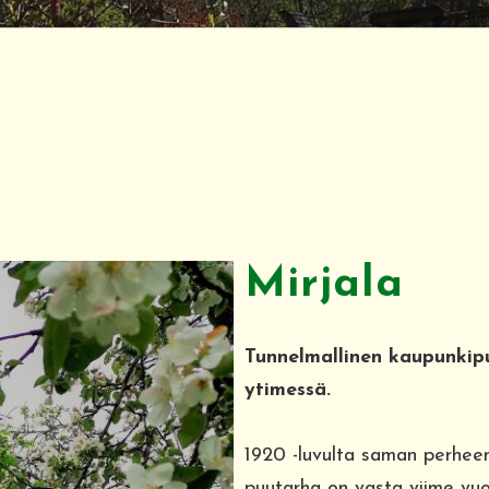
Mirjala
Tunnelmallinen kaupunki
ytimessä.
1920 -luvulta saman perheen
puutarha on vasta viime vu