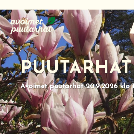
Siirry
suoraan
sisältöön
PUUTARHAT
Avoimet puutarhat 20.9.2026 klo 1