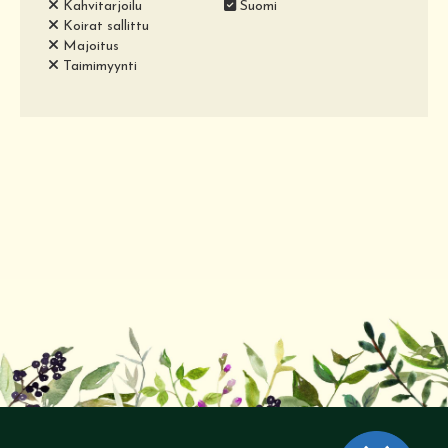
Kahvitarjoilu
Suomi
Koirat sallittu
Majoitus
Taimimyynti