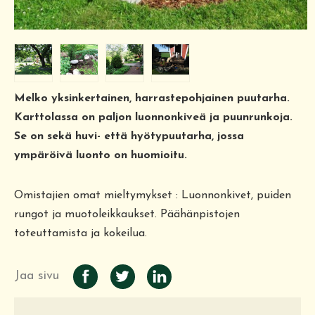
Melko yksinkertainen, harrastepohjainen puutarha.
Karttolassa on paljon luonnonkiveä ja puunrunkoja.
Se on sekä huvi- että hyötypuutarha, jossa
ympäröivä luonto on huomioitu.
Omistajien omat mieltymykset : Luonnonkivet, puiden
rungot ja muotoleikkaukset. Päähänpistojen
toteuttamista ja kokeilua.
Jaa sivu