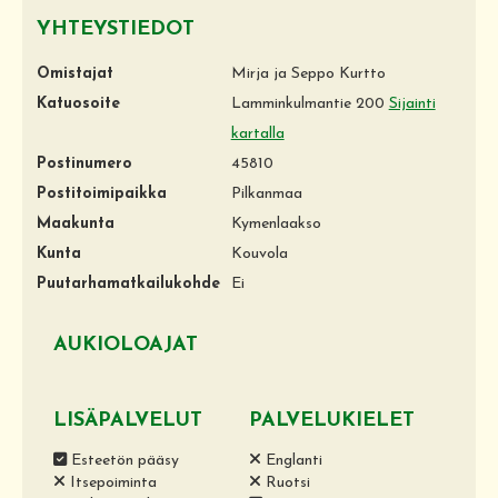
YHTEYSTIEDOT
Omistajat
Mirja ja Seppo Kurtto
Katuosoite
Lamminkulmantie 200
Sijainti
kartalla
Postinumero
45810
Postitoimipaikka
Pilkanmaa
Maakunta
Kymenlaakso
Kunta
Kouvola
Puutarhamatkailukohde
Ei
AUKIOLOAJAT
LISÄPALVELUT
PALVELUKIELET
Esteetön pääsy
Englanti
Itsepoiminta
Ruotsi