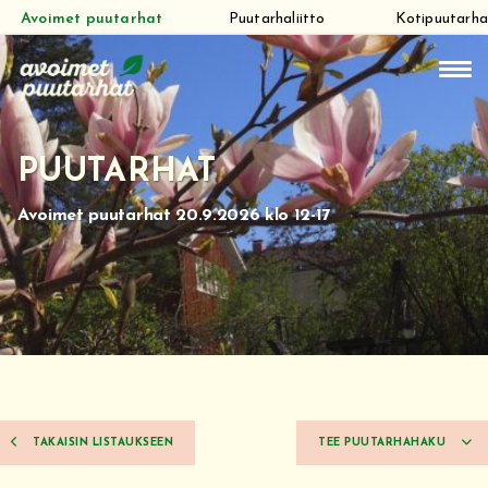
Avoimet puutarhat
Puutarhaliitto
Kotipuutarha
Siirry
suoraan
sisältöön
PUUTARHAT
Avoimet puutarhat 20.9.2026 klo 12-17
TAKAISIN LISTAUKSEEN
TEE PUUTARHAHAKU