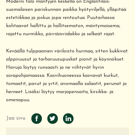
Moderni talo mäntyjen keskellä on Englantilais-
suomalaisen pariskunnan paikka hyötyviljellä, ylläpitää
estetiikkaa ja joskus jopa rentoutua. Puutarhassa
kohtaavat hallittu ja hallitsematon, mäntymaisema,
rajattu nurmikko, pörriäisviidakko ja selkeät rajat.
Keväällä tulppaanien väriloisto hurmaa, sitten kukkivat
alppiruusut ja tarharuusupuskat pionit ja köynnökset.
Havuja löytyy runsaasti ja ne viihtyvät hyvin
sorapohjamaassa. Kasvihuoneessa kasvavat kurkut,
tomaatit, pavut ja yrtit, avomaalla salaatit, perunat ja
herneet. Lisäksi löytyy marjapensaita, kirsikka- ja
omenapuu.
Jaa sivu