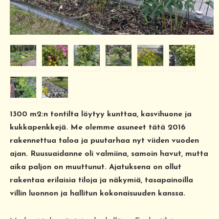
1300 m2:n tontilta löytyy kunttaa, kasvihuone ja
kukkapenkkejä. Me olemme asuneet tätä 2016
rakennettua taloa ja puutarhaa nyt viiden vuoden
ajan. Ruusuaidanne oli valmiina, samoin havut, mutta
aika paljon on muuttunut. Ajatuksena on ollut
rakentaa erilaisia tiloja ja näkymiä, tasapainoilla
villin luonnon ja hallitun kokonaisuuden kanssa.