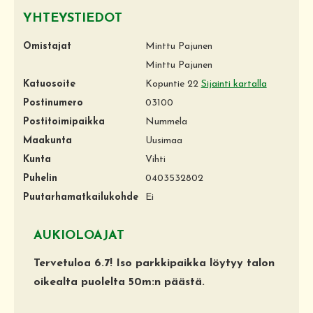
YHTEYSTIEDOT
Omistajat
Minttu Pajunen
Minttu Pajunen
Katuosoite
Kopuntie 22
Sijainti kartalla
Postinumero
03100
Postitoimipaikka
Nummela
Maakunta
Uusimaa
Kunta
Vihti
Puhelin
0403532802
Puutarhamatkailukohde
Ei
AUKIOLOAJAT
Tervetuloa 6.7! Iso parkkipaikka löytyy talon
oikealta puolelta 50m:n päästä.