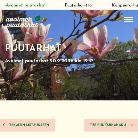
Avoimet puutarhat
Puutarhaliitto
Kotipuutarha
Siirry
suoraan
sisältöön
PUUTARHAT
Avoimet puutarhat 20.9.2026 klo 12-17
TAKAISIN LISTAUKSEEN
TEE PUUTARHAHAKU