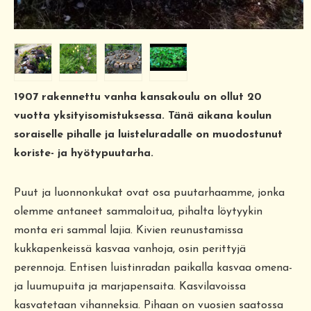
1907 rakennettu vanha kansakoulu on ollut 20
vuotta yksityisomistuksessa. Tänä aikana koulun
soraiselle pihalle ja luisteluradalle on muodostunut
koriste- ja hyötypuutarha.
Puut ja luonnonkukat ovat osa puutarhaamme, jonka
olemme antaneet sammaloitua, pihalta löytyykin
monta eri sammal lajia. Kivien reunustamissa
kukkapenkeissä kasvaa vanhoja, osin perittyjä
perennoja. Entisen luistinradan paikalla kasvaa omena-
ja luumupuita ja marjapensaita. Kasvilavoissa
kasvatetaan vihanneksia. Pihaan on vuosien saatossa