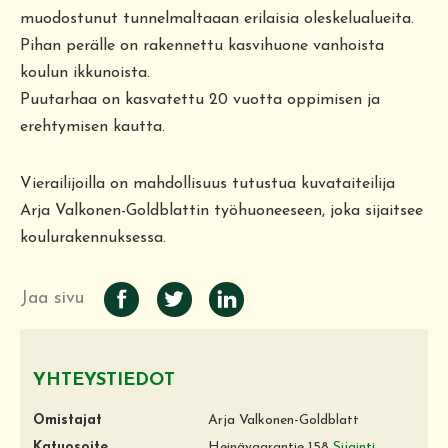
muodostunut tunnelmaltaaan erilaisia oleskelualueita.
Pihan perälle on rakennettu kasvihuone vanhoista
koulun ikkunoista.
Puutarhaa on kasvatettu 20 vuotta oppimisen ja
erehtymisen kautta.
Vierailijoilla on mahdollisuus tutustua kuvataiteilija
Arja Valkonen-Goldblattin työhuoneeseen, joka sijaitsee
koulurakennuksessa.
Jaa sivu
YHTEYSTIEDOT
Omistajat
Arja Valkonen-Goldblatt
Katuosoite
Heinävaarantie 158
Sijainti