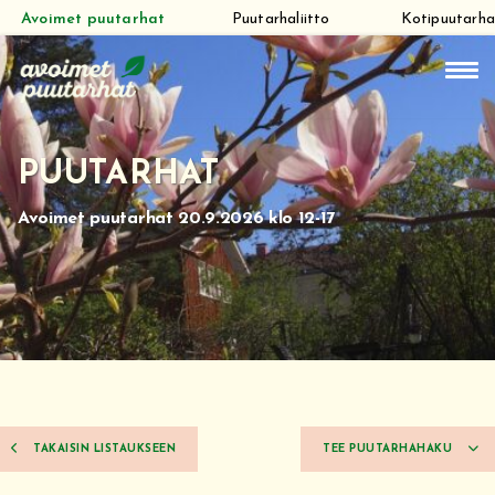
Avoimet puutarhat
Puutarhaliitto
Kotipuutarha
Siirry
suoraan
sisältöön
PUUTARHAT
Avoimet puutarhat 20.9.2026 klo 12-17
TAKAISIN LISTAUKSEEN
TEE PUUTARHAHAKU