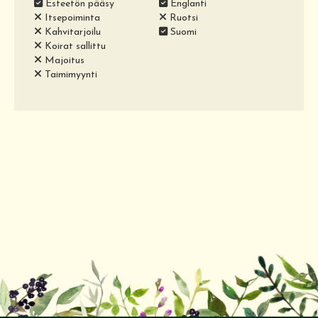
Esteetön pääsy
Englanti
Itsepoiminta
Ruotsi
Kahvitarjoilu
Suomi
Koirat sallittu
Majoitus
Taimimyynti