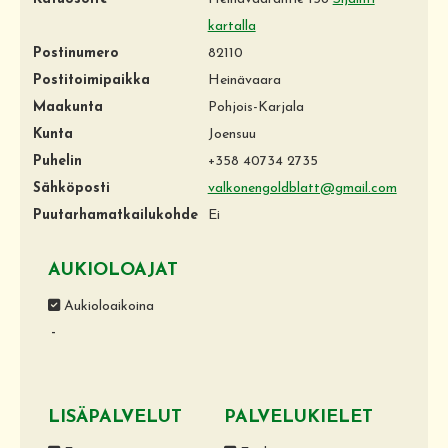
kartalla
Postinumero
82110
Postitoimipaikka
Heinävaara
Maakunta
Pohjois-Karjala
Kunta
Joensuu
Puhelin
+358 40734 2735
Sähköposti
valkonengoldblatt@gmail.com
Puutarhamatkailukohde
Ei
AUKIOLOAJAT
Aukioloaikoina
-
LISÄPALVELUT
PALVELUKIELET