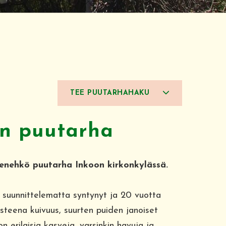
TEE PUUTARHAHAKU
on puutarha
ienehkö puutarha Inkoon kirkonkylässä.
, suunnittelematta syntynyt ja 20 vuotta
asteena kuivuus, suurten puiden janoiset
on erilaisia kasveja, varsinkin havuja ja