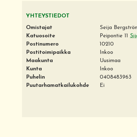
YHTEYSTIEDOT
Omistajat
Seija Bergströ
Katuosoite
Peipontie 11
Sij
Postinumero
10210
Postitoimipaikka
Inkoo
Maakunta
Uusimaa
Kunta
Inkoo
Puhelin
0408483963
Puutarhamatkailukohde
Ei