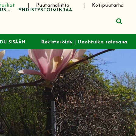
tarhat
Puutarhaliitto
Kotipuutarha
TUS
YHDISTYSTOIMINTAA
Rekisteröidy
|
Unohtuiko salasana
UDU SISÄÄN