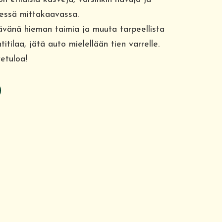
nessä mittakaavassa.
vänä hieman taimia ja muuta tarpeellista
itilaa, jätä auto mielellään tien varrelle.
vetuloa!