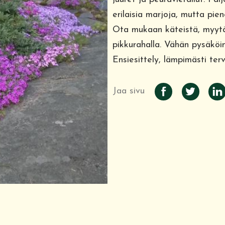
erilaisia marjoja, mutta pie
Ota mukaan käteistä, myytä
pikkurahalla. Vähän pysäköint
Ensiesittely, lämpimästi ter
Jaa sivu