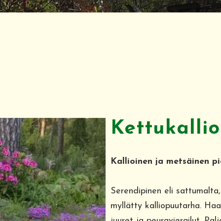
Kettukalli
Kallioinen ja metsäinen p
Serendipinen eli sattumalta
myllätty kalliopuutarha. Ha
juuret ja peuravierailut. Palj