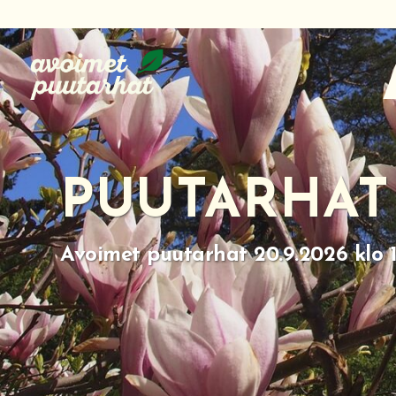
Siirry
suoraan
sisältöön
PUUTARHAT
Avoimet puutarhat 20.9.2026 klo 1