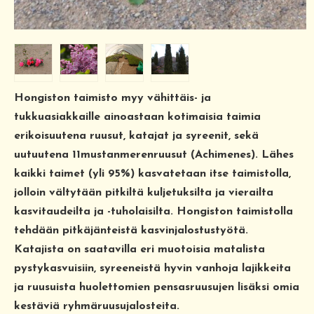
Hongiston taimisto myy vähittäis- ja
tukkuasiakkaille ainoastaan kotimaisia taimia
erikoisuutena ruusut, katajat ja syreenit, sekä
uutuutena 11mustanmerenruusut (Achimenes). Lähes
kaikki taimet (yli 95%) kasvatetaan itse taimistolla,
jolloin vältytään pitkiltä kuljetuksilta ja vierailta
kasvitaudeilta ja -tuholaisilta. Hongiston taimistolla
tehdään pitkäjänteistä kasvinjalostustyötä.
Katajista on saatavilla eri muotoisia matalista
pystykasvuisiin, syreeneistä hyvin vanhoja lajikkeita
ja ruusuista huolettomien pensasruusujen lisäksi omia
kestäviä ryhmäruusujalosteita.