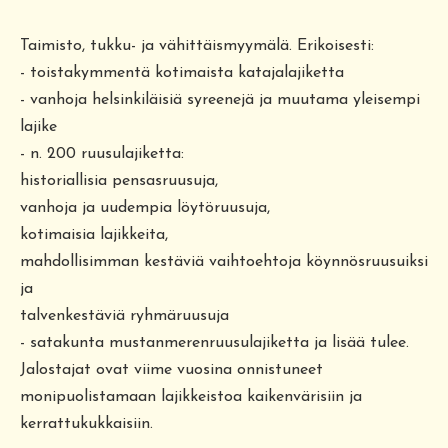
Taimisto, tukku- ja vähittäismyymälä. Erikoisesti:
- toistakymmentä kotimaista katajalajiketta
- vanhoja helsinkiläisiä syreenejä ja muutama yleisempi
lajike
- n. 200 ruusulajiketta:
historiallisia pensasruusuja,
vanhoja ja uudempia löytöruusuja,
kotimaisia lajikkeita,
mahdollisimman kestäviä vaihtoehtoja köynnösruusuiksi
ja
talvenkestäviä ryhmäruusuja
- satakunta mustanmerenruusulajiketta ja lisää tulee.
Jalostajat ovat viime vuosina onnistuneet
monipuolistamaan lajikkeistoa kaikenvärisiin ja
kerrattukukkaisiin.