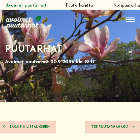
Avoimet puutarhat
Puutarhaliitto
Kotipuutarha
Siirry
suoraan
sisältöön
PUUTARHAT
Avoimet puutarhat 20.9.2026 klo 12-17
TAKAISIN LISTAUKSEEN
TEE PUUTARHAHAKU