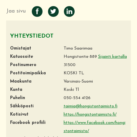
Jaa sivu
YHTEYSTIEDOT
Omistajat
Timo Saarimaa
Katuosoite
Hongistontie 889
Sijainti kartalla
Postinumero
31500
Postitoimipaikka
KOSKI TL
Maakunta
Varsinais-Suomi
Kunta
Koski Tl
Puhelin
050-554 4126
Sähköposti
taimia@hongistontaimisto.fi
Kotisivut
https://hongistontaimisto.fi/
Facebook profiili
https://www.facebook.com/hongi
stontaimisto/